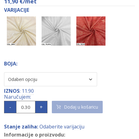
11,90
€
/met
VARIJACIJE
BOJA:
IZNOS
:
11.90
-
+
Dodaj u košaricu
Stanje zaliha:
Odaberite varijaciju
Informacije o proizvodu: