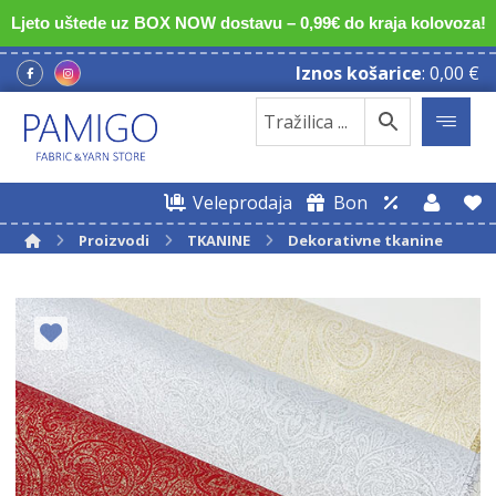
Ljeto uštede uz BOX NOW dostavu – 0,99€ do kraja kolovoza!
Iznos košarice
:
0,00
€
Veleprodaja
Bon
Proizvodi
TKANINE
Dekorativne tkanine