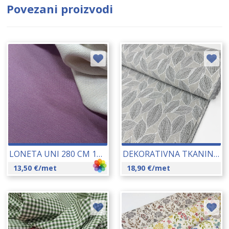
Povezani proizvodi
LONETA UNI 280 CM 15385
DEKORATIVNA TKANINA 280 CM 23061-ELZA-PERLA
13,50
€
/met
18,90
€
/met