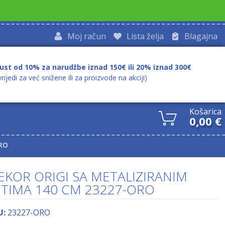
Moj račun
Lista želja
Blagajna
ust od 10% za narudžbe iznad 150€ ili 20% iznad 300€
vrijedi za već snižene ili za proizvode na akciji)
Košarica
0,00
€
ORO
EKOR ORIGI SA METALIZIRANIM
ITIMA 140 CM 23227-ORO
U:
23227-ORO