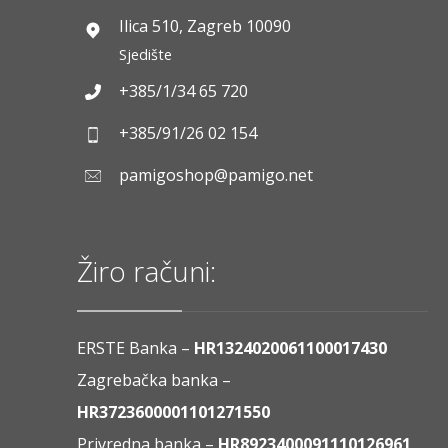
Ilica 510, Zagreb 10090
Sjedište
+385/1/34 65 720
+385/91/26 02 154
pamigoshop@pamigo.net
Žiro računi:
ERSTE Banka –
HR1324020061100017430
Zagrebačka banka –
HR3723600001101271550
Privredna banka –
HR8923400091110126961