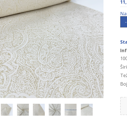
11
-
St
In
10
Šir
Te
Boj