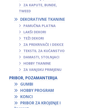
ZA KAPUTE, BUNDE,
TWEED
DEKORATIVNE TKANINE
PAMUČNA PLATNA
LAKŠI DEKORI
TEŽI DEKORI
ZA PREKRIVAČE I DEKICE
TEKSTIL ZA KUĆANSTVO
DAMASTI, STOLNJACI
HOBBY TKANINE
ZA VANJSKU PRIMJENU
PRIBOR, POZAMANTERIJA
GUMBI
HOBBY PROGRAM
KONCI
PRIBOR ZA KROJENJE I