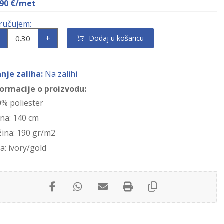
,90
€
/met
+
Dodaj u košaricu
anje zaliha:
Na zalihi
formacije o proizvodu:
0% poliester
ina: 140 cm
žina: 190 gr/m2
a: ivory/gold