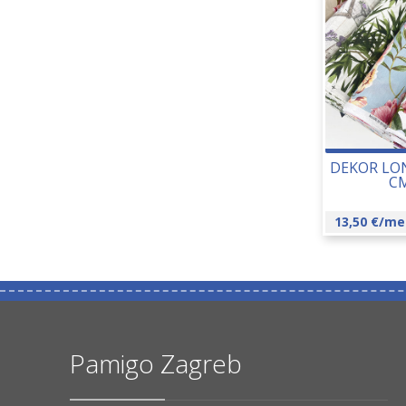
DEKOR LON
CM
13,50
€
/me
Pamigo Zagreb