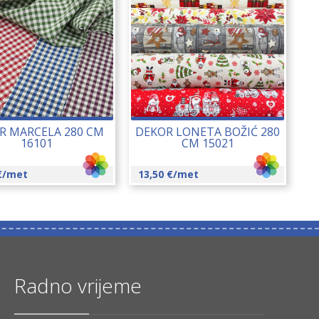
R MARCELA 280 CM
DEKOR LONETA BOŽIĆ 280
16101
CM 15021
€
/met
13,50
€
/met
Radno vrijeme