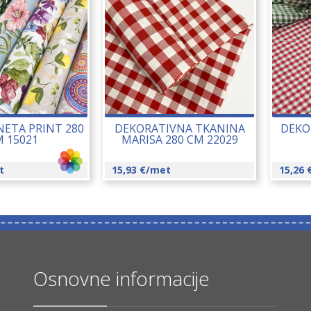
ETA PRINT 280
DEKORATIVNA TKANINA
DEKO
 15021
MARISA 280 CM 22029
t
15,93
€
/met
15,26
Osnovne informacije