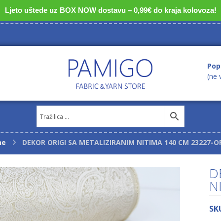
Ljeto uštede uz BOX NOW dostavu – 0,99€ do kraja kolovoza!
Pop
(ne 
ne
DEKOR ORIGI SA METALIZIRANIM NITIMA 140 CM 23227-
D
N
SK