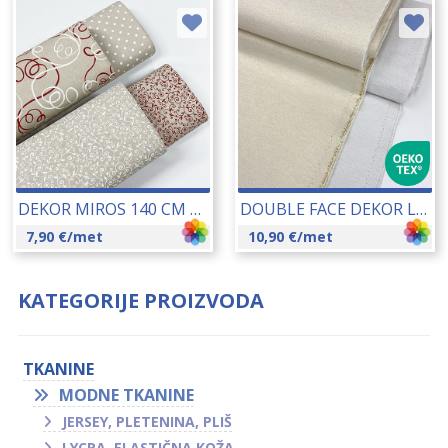
DEKOR MIROS 140 CM 13279
DOUBLE FACE DEKOR LILU LISO SA METALIZIRANIM NITIMA 140 CM 23228
7,90
€
/met
10,90
€
/met
KATEGORIJE PROIZVODA
TKANINE
MODNE TKANINE
JERSEY, PLETENINA, PLIŠ
LYCRA, ELASTIČNA KOŽA