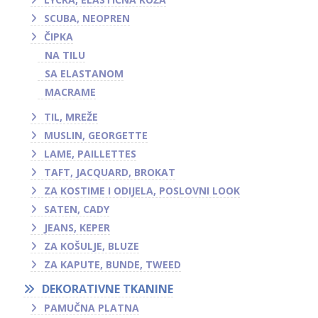
SCUBA, NEOPREN
ČIPKA
NA TILU
SA ELASTANOM
MACRAME
TIL, MREŽE
MUSLIN, GEORGETTE
LAME, PAILLETTES
TAFT, JACQUARD, BROKAT
ZA KOSTIME I ODIJELA, POSLOVNI LOOK
SATEN, CADY
JEANS, KEPER
ZA KOŠULJE, BLUZE
ZA KAPUTE, BUNDE, TWEED
DEKORATIVNE TKANINE
PAMUČNA PLATNA