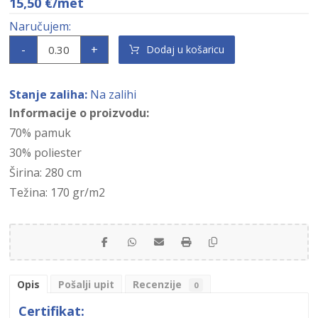
15,50
€
/met
-
+
Dodaj u košaricu
Stanje zaliha:
Na zalihi
Informacije o proizvodu:
70% pamuk
30% poliester
Širina: 280 cm
Težina: 170 gr/m2
Opis
Pošalji upit
Recenzije
0
Certifikat: