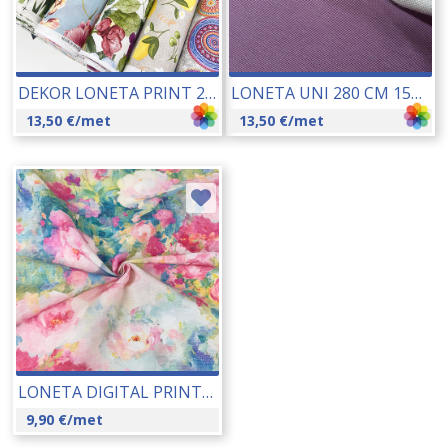
DEKOR LONETA PRINT 280 CM 15021
LONETA UNI 280 CM 15385
13,50
€
/met
13,50
€
/met
LONETA DIGITAL PRINT 140 CM 26082-5129-ROSA
9,90
€
/met