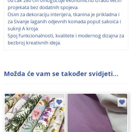
od čak 280 cm omogućuje ekonomičnu izradu većih
projekata bez dodatnih spojeva.
Osim za dekoraciju interijera, tkanina je prikladna i
za šivanje laganih odjevnih komada poput sakoića i
suknji A kroja.
Spoj funkcionalnosti, kvalitete i modernog dizajna za
bezbroj kreativnih ideja.
Možda će vam se također svidjeti…