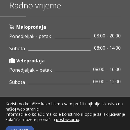
Radno vrijeme
Maloprodaja
08:00 - 20:00
Ponedjeljak - petak
08:00 - 14:00
Subota
Veleprodaja
08:00 – 16:00
Ponedjeljak – petak
08:00 – 12:00
Subota
Koristimo kolačiće kako bismo vam pružili najbolje iskustvo na
Copyright © 2020 Pamigo d.o.o.
našoj web stranici.
Informacije o kolačićima koje koristimo ili opcije za isključivanje
Pravila privatnosti
kolačića možete pronaći u
postavkama
.
Uvjeti poslovanja
Raskid ugovora