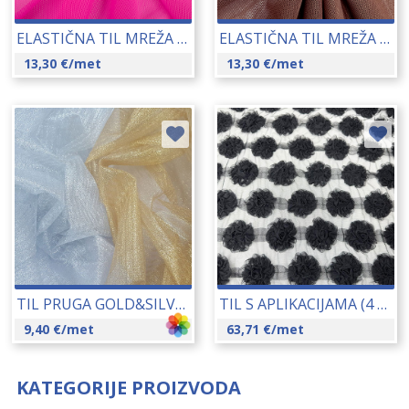
ELASTIČNA TIL MREŽA AVATAR 150 CM 14087-99009
ELASTIČNA TIL MREŽA AVATAR 150 CM 14087-235
13,30
€
/met
13,30
€
/met
TIL PRUGA GOLD&SILVER 16333
TIL S APLIKACIJAMA (4 BLACK) 155 CM 09784
9,40
€
/met
63,71
€
/met
KATEGORIJE PROIZVODA