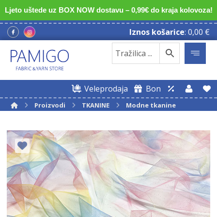
Ljeto uštede uz BOX NOW dostavu – 0,99€ do kraja kolovoza!
Iznos košarice
:
0,00
€
Veleprodaja
Bon
Proizvodi
TKANINE
Modne tkanine