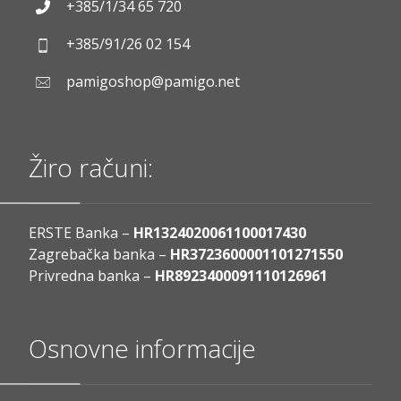
+385/1/34 65 720
+385/91/26 02 154
pamigoshop@pamigo.net
Žiro računi:
ERSTE Banka –
HR1324020061100017430
Zagrebačka banka –
HR3723600001101271550
Privredna banka –
HR8923400091110126961
Osnovne informacije