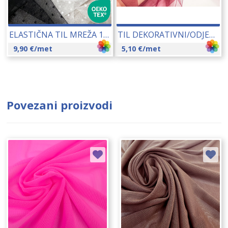
ELASTIČNA TIL MREŽA 150 CM (0697) 18244
TIL DEKORATIVNI/ODJEVNI 275-300 CM 12111
9,90
€
/met
5,10
€
/met
Povezani proizvodi