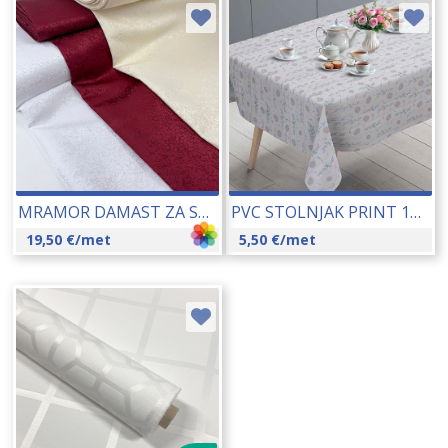
MRAMOR DAMAST ZA STOLNJAKE SA TEFLONSKIM PREMAZOM 320 CM 25162
PVC STOLNJAK PRINT 140 CM 16207-107C
19,50
€
/met
5,50
€
/met