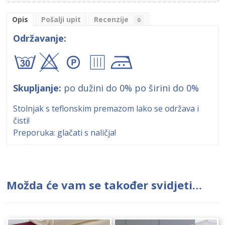
Opis
Pošalji upit
Recenzije
0
Održavanje:
axA8"
Skupljanje:
po dužini do 0% po širini do 0%
Stolnjak s teflonskim premazom lako se održava i
čisti!
Preporuka: glačati s naličja!
Možda će vam se također svidjeti…