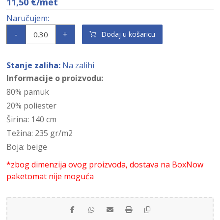
11,50
€
/met
-
+
Dodaj u košaricu
Stanje zaliha:
Na zalihi
Informacije o proizvodu:
80% pamuk
20% poliester
Širina: 140 cm
Težina: 235 gr/m2
Boja: beige
*zbog dimenzija ovog proizvoda, dostava na BoxNow
paketomat nije moguća