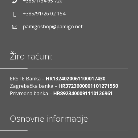
+385/1/34 65 720
+385/91/26 02 154
pamigoshop@pamigo.net
Žiro računi:
ERSTE Banka –
HR1324020061100017430
Zagrebačka banka –
HR3723600001101271550
Privredna banka –
HR8923400091110126961
Osnovne informacije