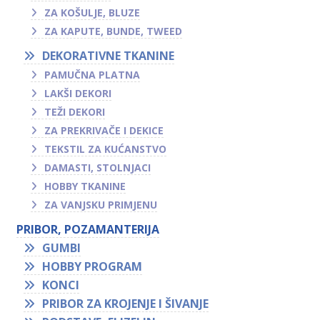
ZA KOŠULJE, BLUZE
ZA KAPUTE, BUNDE, TWEED
DEKORATIVNE TKANINE
PAMUČNA PLATNA
LAKŠI DEKORI
TEŽI DEKORI
ZA PREKRIVAČE I DEKICE
TEKSTIL ZA KUĆANSTVO
DAMASTI, STOLNJACI
HOBBY TKANINE
ZA VANJSKU PRIMJENU
PRIBOR, POZAMANTERIJA
GUMBI
HOBBY PROGRAM
KONCI
PRIBOR ZA KROJENJE I ŠIVANJE