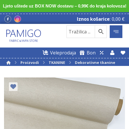
Ljeto uštede uz BOX NOW dostavu – 0,99€ do kraja kolovoza!
Iznos košarice
:
0,00
€
Veleprodaja
Bon
Proizvodi
TKANINE
Dekorativne tkanine