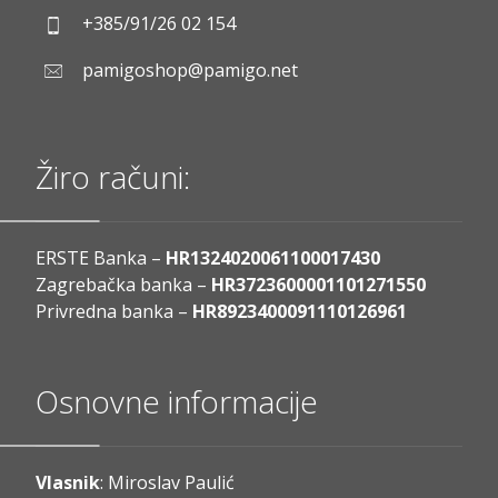
+385/91/26 02 154
pamigoshop@pamigo.net
Žiro računi:
ERSTE Banka –
HR1324020061100017430
Zagrebačka banka –
HR3723600001101271550
Privredna banka –
HR8923400091110126961
Osnovne informacije
Vlasnik
: Miroslav Paulić