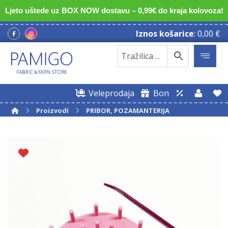
Ljeto uštede uz BOX NOW dostavu – 0,99€ do kraja kolovoza!
Iznos košarice
:
0,00
€
Veleprodaja
Bon
Proizvodi
PRIBOR, POZAMANTERIJA