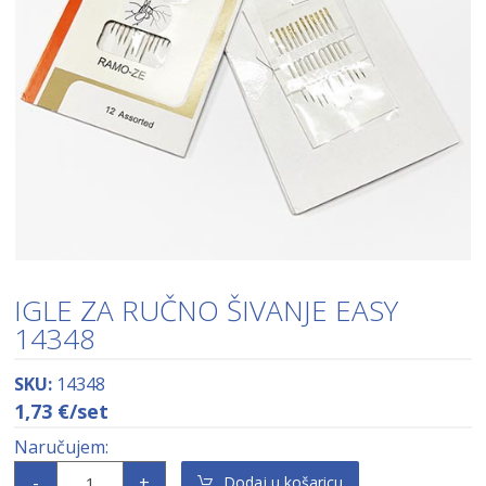
IGLE ZA RUČNO ŠIVANJE EASY
14348
SKU:
14348
1,73
€
/set
-
+
Dodaj u košaricu