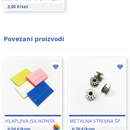
3,00
€
/set
Povezani proizvodi
HLAPLJIVA (SILIKONSKA) KROJAČKA KREDA 09271
METALNA STROJNA ŠPULICA 09493
0,50
€
/kom
0,70
€
/kom