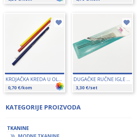
KROJAČKA KREDA U OLOVCI 09266
DUGAČKE RUČNE IGLE (YBL/GL-9) 4/1 17325
0,70
€
/kom
3,30
€
/set
KATEGORIJE PROIZVODA
TKANINE
MODNE TKANINE