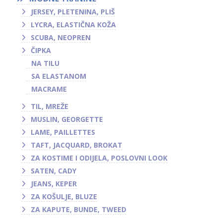
JERSEY, PLETENINA, PLIŠ
LYCRA, ELASTIČNA KOŽA
SCUBA, NEOPREN
ČIPKA
NA TILU
SA ELASTANOM
MACRAME
TIL, MREŽE
MUSLIN, GEORGETTE
LAME, PAILLETTES
TAFT, JACQUARD, BROKAT
ZA KOSTIME I ODIJELA, POSLOVNI LOOK
SATEN, CADY
JEANS, KEPER
ZA KOŠULJE, BLUZE
ZA KAPUTE, BUNDE, TWEED