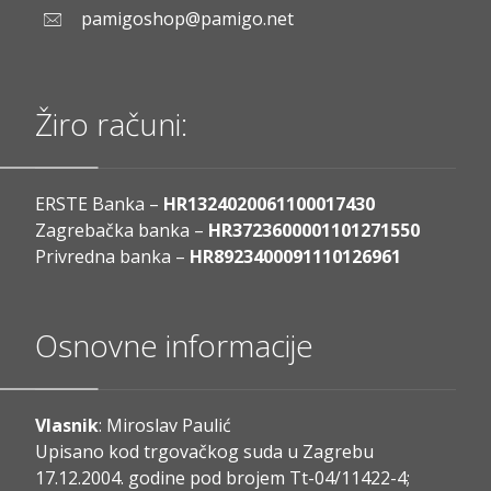
pamigoshop@pamigo.net
Žiro računi:
ERSTE Banka –
HR1324020061100017430
Zagrebačka banka –
HR3723600001101271550
Privredna banka –
HR8923400091110126961
Osnovne informacije
Vlasnik
: Miroslav Paulić
Upisano kod trgovačkog suda u Zagrebu
17.12.2004. godine pod brojem Tt-04/11422-4;