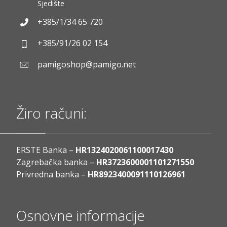
Sjedište
+385/1/34 65 720
+385/91/26 02 154
pamigoshop@pamigo.net
Žiro računi:
ERSTE Banka –
HR1324020061100017430
Zagrebačka banka –
HR3723600001101271550
Privredna banka –
HR8923400091110126961
Osnovne informacije