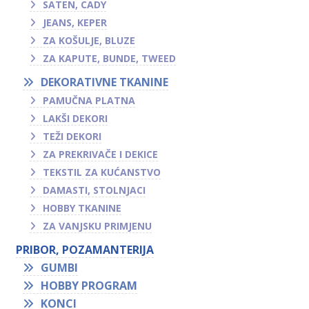
SATEN, CADY
JEANS, KEPER
ZA KOŠULJE, BLUZE
ZA KAPUTE, BUNDE, TWEED
DEKORATIVNE TKANINE
PAMUČNA PLATNA
LAKŠI DEKORI
TEŽI DEKORI
ZA PREKRIVAČE I DEKICE
TEKSTIL ZA KUĆANSTVO
DAMASTI, STOLNJACI
HOBBY TKANINE
ZA VANJSKU PRIMJENU
PRIBOR, POZAMANTERIJA
GUMBI
HOBBY PROGRAM
KONCI