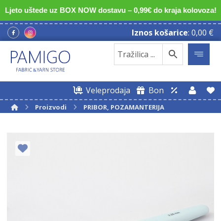
Ljeto uštede uz BOX NOW dostavu – 0,99€ do kraja kolovoza!
Iznos košarice
:
0,00
€
Veleprodaja
Bon
Proizvodi
PRIBOR, POZAMANTERIJA