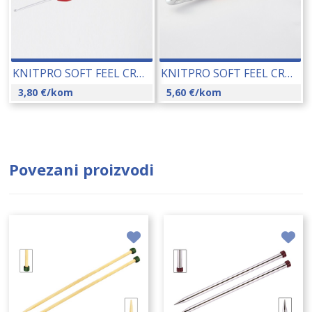
KNITPRO SOFT FEEL CROCHET KUKICA 2,00 MM (30901;30931) 16410
KNITPRO SOFT FEEL CROCHET KUKICA 9,00 MM (30917;30947) 16426
3,80
€
/kom
5,60
€
/kom
Povezani proizvodi