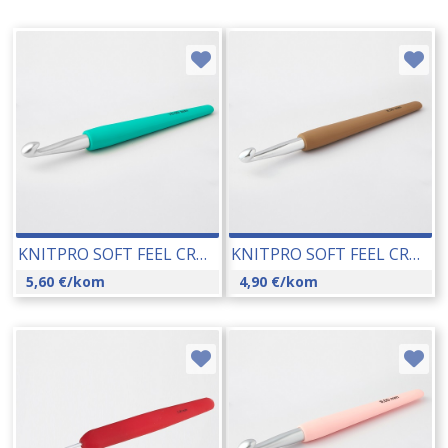
KNITPRO SOFT FEEL CROCHET KUKICA 10,00 MM (30918;30948) 16427
KNITPRO SOFT FEEL CROCHET KUKICA 8,00 MM (30916;30946) 16425
5,60
€
/kom
4,90
€
/kom