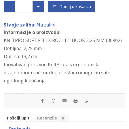
-
+
Dodaj u košaricu
Stanje zaliha:
Na zalihi
Informacije o proizvodu:
KNITPRO SOFT FEEL CROCHET HOOK 2,25 MM (30902)
Debljina: 2,25 mm
Duljina: 13,2 cm
Inovativan proizvod KnitPro-a s ergonomski
dizajniranom ručkom koja će Vam omogučiti sate
ugodnog kukičanja!
Pošalji upit
Recenzije
0
Proizvod
*