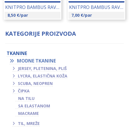
KNITPRO BAMBUS RAVNE IGLE 6.50 MM (22362) 14187
KNITPRO BAMBUS RAVNE IGLE 3.00 MM (22355) 14180
8,50
€
/par
7,00
€
/par
KATEGORIJE PROIZVODA
TKANINE
MODNE TKANINE
JERSEY, PLETENINA, PLIŠ
LYCRA, ELASTIČNA KOŽA
SCUBA, NEOPREN
ČIPKA
NA TILU
SA ELASTANOM
MACRAME
TIL, MREŽE