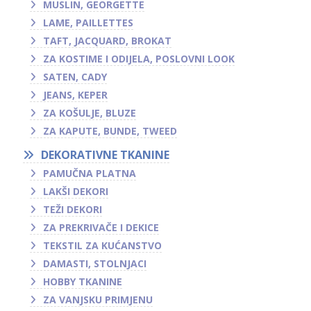
MUSLIN, GEORGETTE
LAME, PAILLETTES
TAFT, JACQUARD, BROKAT
ZA KOSTIME I ODIJELA, POSLOVNI LOOK
SATEN, CADY
JEANS, KEPER
ZA KOŠULJE, BLUZE
ZA KAPUTE, BUNDE, TWEED
DEKORATIVNE TKANINE
PAMUČNA PLATNA
LAKŠI DEKORI
TEŽI DEKORI
ZA PREKRIVAČE I DEKICE
TEKSTIL ZA KUĆANSTVO
DAMASTI, STOLNJACI
HOBBY TKANINE
ZA VANJSKU PRIMJENU