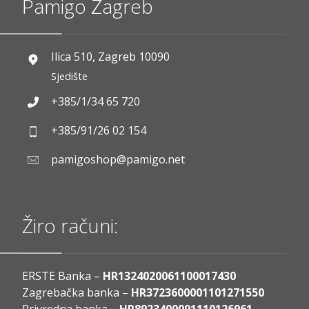
Pamigo Zagreb
Ilica 510, Zagreb 10090
Sjedište
+385/1/34 65 720
+385/91/26 02 154
pamigoshop@pamigo.net
Žiro računi:
ERSTE Banka –
HR1324020061100017430
Zagrebačka banka –
HR3723600001101271550