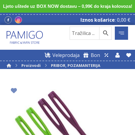
Ljeto uštede uz BOX NOW dostavu – 0,99€ do kraja kolovoza!
Iznos košarice
:
0,00
€
Veleprodaja
Bon
Proizvodi
PRIBOR, POZAMANTERIJA