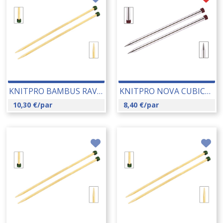
KNITPRO BAMBUS RAVNE IGLE 8.00 MM (22364) 14189
KNITPRO NOVA CUBICS RAVNE IGLE 2.50 MM (12292) 14193
10,30
€
/par
8,40
€
/par