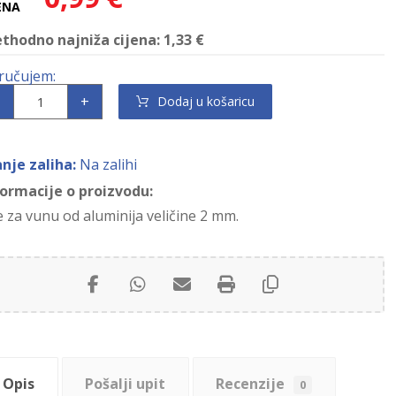
ENA
ethodno najniža cijena:
1,33
€
+
Dodaj u košaricu
anje zaliha:
Na zalihi
formacije o proizvodu:
e za vunu od aluminija veličine 2 mm.
Opis
Pošalji upit
Recenzije
0