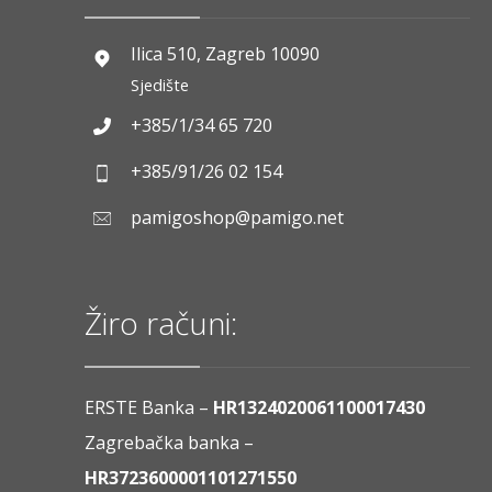
Ilica 510, Zagreb 10090
Sjedište
+385/1/34 65 720
+385/91/26 02 154
pamigoshop@pamigo.net
Žiro računi:
ERSTE Banka –
HR1324020061100017430
Zagrebačka banka –
HR3723600001101271550