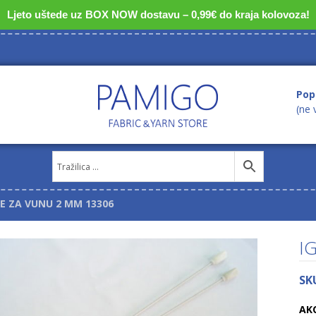
Ljeto uštede uz BOX NOW dostavu – 0,99€ do kraja kolovoza!
Pop
(ne 
LE ZA VUNU 2 MM 13306
I
SK
AK