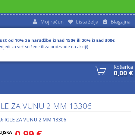
Moj račun
Lista želja
Blagajna
ust od 10% za narudžbe iznad 150€ ili 20% iznad 300€
vrijedi za već snižene ili za proizvode na akciji)
Košarica
0,00
€
GLE ZA VUNU 2 MM 13306
U:
IGLE ZA VUNU 2 MM 13306
0,99
€
CIJSKA