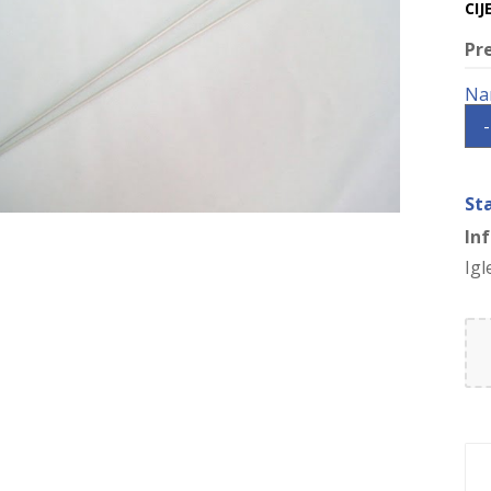
CIJ
Pr
-
St
In
Igl