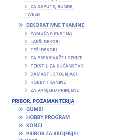
ZA KAPUTE, BUNDE,
TWEED
DEKORATIVNE TKANINE
PAMUČNA PLATNA
LAKŠI DEKORI
TEŽI DEKORI
ZA PREKRIVAČE I DEKICE
TEKSTIL ZA KUĆANSTVO
DAMASTI, STOLNJACI
HOBBY TKANINE
ZA VANJSKU PRIMJENU
PRIBOR, POZAMANTERIJA
GUMBI
HOBBY PROGRAM
KONCI
PRIBOR ZA KROJENJE I