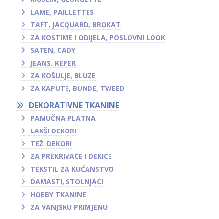
LAME, PAILLETTES
TAFT, JACQUARD, BROKAT
ZA KOSTIME I ODIJELA, POSLOVNI LOOK
SATEN, CADY
JEANS, KEPER
ZA KOŠULJE, BLUZE
ZA KAPUTE, BUNDE, TWEED
DEKORATIVNE TKANINE
PAMUČNA PLATNA
LAKŠI DEKORI
TEŽI DEKORI
ZA PREKRIVAČE I DEKICE
TEKSTIL ZA KUĆANSTVO
DAMASTI, STOLNJACI
HOBBY TKANINE
ZA VANJSKU PRIMJENU