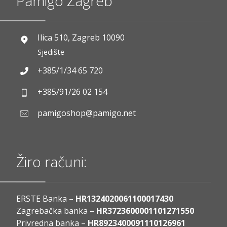
Pamigo Zagreb
Ilica 510, Zagreb 10090
Sjedište
+385/1/34 65 720
+385/91/26 02 154
pamigoshop@pamigo.net
Žiro računi:
ERSTE Banka –
HR1324020061100017430
Zagrebačka banka –
HR3723600001101271550
Privredna banka –
HR8923400091110126961