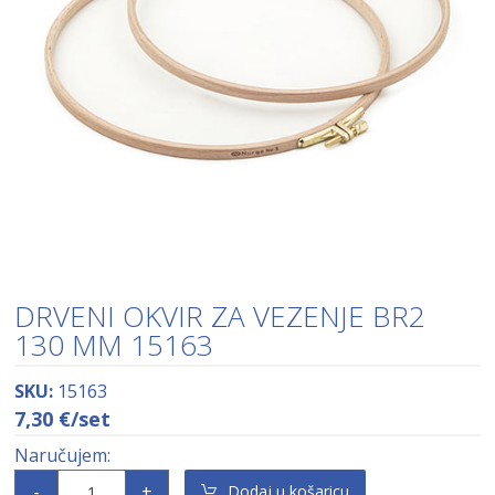
DRVENI OKVIR ZA VEZENJE BR2
130 MM 15163
SKU:
15163
7,30
€
/set
-
+
Dodaj u košaricu