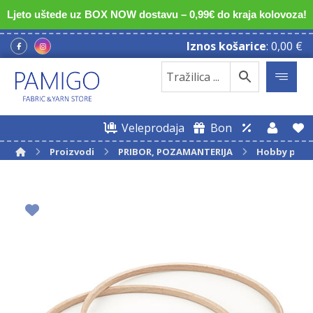
Ljeto uštede uz BOX NOW dostavu – 0,99€ do kraja kolovoza!
Iznos košarice
:
0,00
€
Veleprodaja
Bon
Proizvodi
PRIBOR, POZAMANTERIJA
Hobby pro