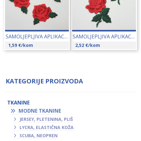
SAMOLJEPLJIVA APLIKACIJA RUŽA 4×5 CM 17184
SAMOLJEPLJIVA APLIKACIJA RUŽA 8×5 CM 17185
1,59
€
/kom
2,52
€
/kom
KATEGORIJE PROIZVODA
TKANINE
MODNE TKANINE
JERSEY, PLETENINA, PLIŠ
LYCRA, ELASTIČNA KOŽA
SCUBA, NEOPREN