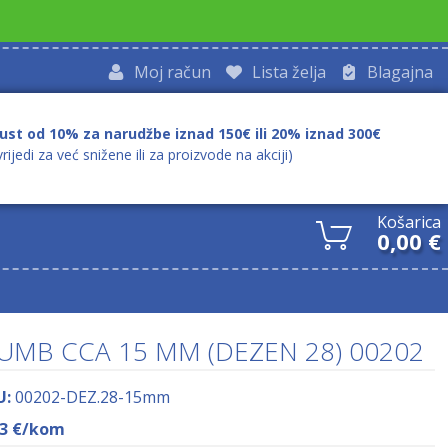
Moj račun
Lista želja
Blagajna
ust od 10% za narudžbe iznad 150€ ili 20% iznad 300€
vrijedi za već snižene ili za proizvode na akciji)
Košarica
0,00
€
UMB CCA 15 MM (DEZEN 28) 00202
U:
00202-DEZ.28-15mm
13
€
/kom