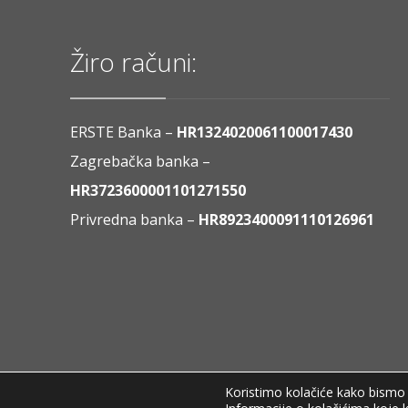
Žiro računi:
ERSTE Banka –
HR1324020061100017430
Zagrebačka banka –
HR3723600001101271550
Privredna banka –
HR8923400091110126961
Koristimo kolačiće kako bismo v