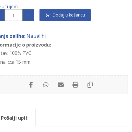
+
Dodaj u košaricu
anje zaliha:
Na zalihi
formacije o proizvodu:
stav: 100% PVC
ina: cca 15 mm
Pošalji upit