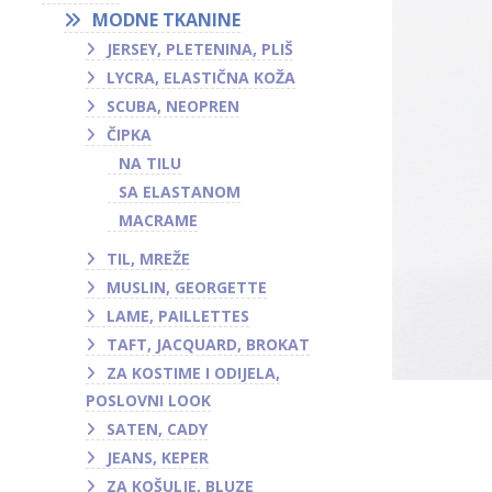
MODNE TKANINE
JERSEY, PLETENINA, PLIŠ
LYCRA, ELASTIČNA KOŽA
SCUBA, NEOPREN
ČIPKA
NA TILU
SA ELASTANOM
MACRAME
TIL, MREŽE
MUSLIN, GEORGETTE
LAME, PAILLETTES
TAFT, JACQUARD, BROKAT
ZA KOSTIME I ODIJELA,
POSLOVNI LOOK
SATEN, CADY
JEANS, KEPER
ZA KOŠULJE, BLUZE