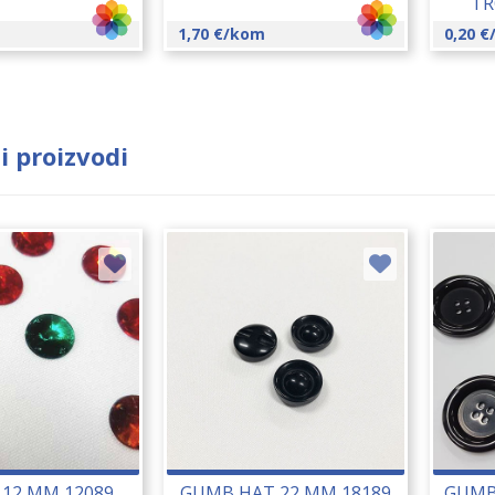
TR
1,70
€
/kom
0,20
€
i proizvodi
 12 MM 12089
GUMB HAT 22 MM 18189
GUMB