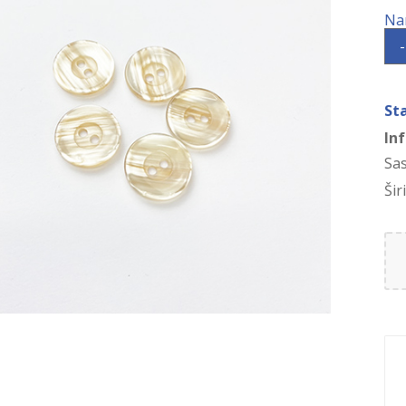
-
St
In
Sa
Šir