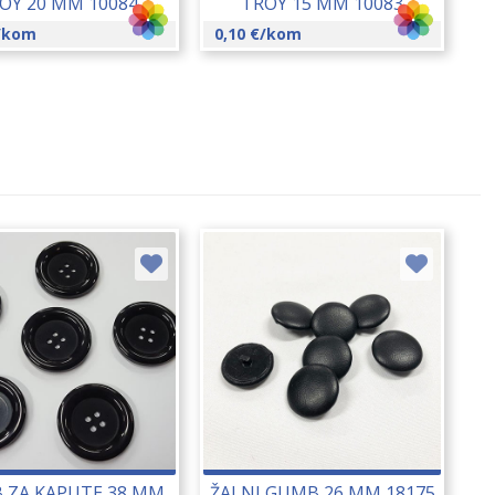
OY 20 MM 10084
TROY 15 MM 10083
/kom
0,10
€
/kom
 ZA KAPUTE 38 MM
ŽALNI GUMB 26 MM 18175