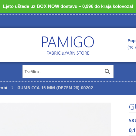
Ljeto uštede uz BOX NOW dostavu – 0,99€ do kraja kolovoza!
Pop
(ne 
mbi
GUMB CCA 15 MM (DEZEN 28) 00202
G
SK
0,