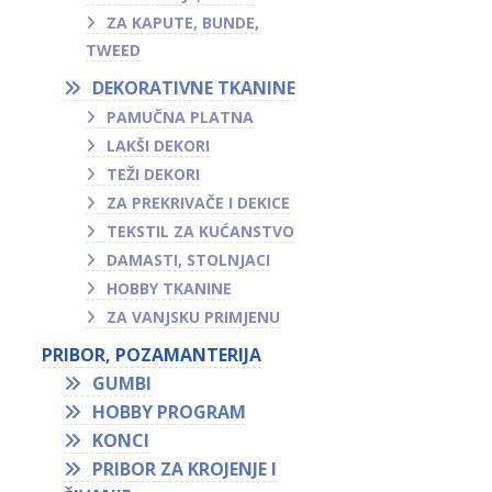
ZA KAPUTE, BUNDE,
TWEED
DEKORATIVNE TKANINE
PAMUČNA PLATNA
LAKŠI DEKORI
TEŽI DEKORI
ZA PREKRIVAČE I DEKICE
TEKSTIL ZA KUĆANSTVO
DAMASTI, STOLNJACI
HOBBY TKANINE
ZA VANJSKU PRIMJENU
PRIBOR, POZAMANTERIJA
GUMBI
HOBBY PROGRAM
KONCI
PRIBOR ZA KROJENJE I