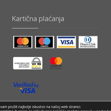
Kartična plaćanja
am pružili najbolje iskustvo na našoj web stranici.