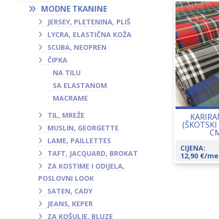
MODNE TKANINE
JERSEY, PLETENINA, PLIŠ
LYCRA, ELASTIČNA KOŽA
SCUBA, NEOPREN
ČIPKA
NA TILU
SA ELASTANOM
MACRAME
TIL, MREŽE
KARIRA
(ŠKOTSKI
MUSLIN, GEORGETTE
CM
LAME, PAILLETTES
CIJENA:
TAFT, JACQUARD, BROKAT
12,90
€
/me
ZA KOSTIME I ODIJELA,
POSLOVNI LOOK
SATEN, CADY
JEANS, KEPER
ZA KOŠULJE, BLUZE