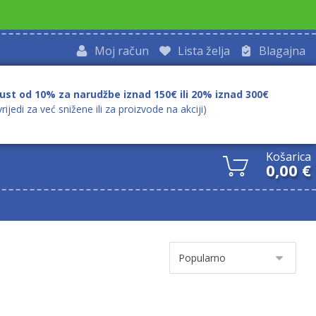
Moj račun
Lista želja
Blagajna
ust od 10% za narudžbe iznad 150€ ili 20% iznad 300€
vrijedi za već snižene ili za proizvode na akciji)
Košarica
0,00
€