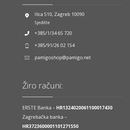
Ilica 510, Zagreb 10090
Sjedište
+385/1/34 65 720
+385/91/26 02 154
pamigoshop@pamigo.net
Žiro računi:
ERSTE Banka –
HR1324020061100017430
Zagrebačka banka –
HR3723600001101271550