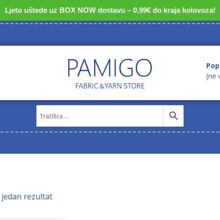
Ljeto uštede uz BOX NOW dostavu – 0,99€ do kraja kolovoza!
Pop
(ne 
 jedan rezultat