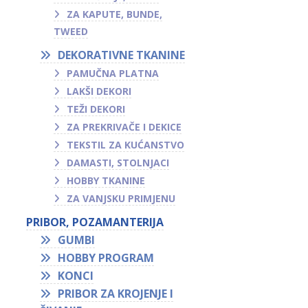
ZA KAPUTE, BUNDE,
TWEED
DEKORATIVNE TKANINE
PAMUČNA PLATNA
LAKŠI DEKORI
TEŽI DEKORI
ZA PREKRIVAČE I DEKICE
TEKSTIL ZA KUĆANSTVO
DAMASTI, STOLNJACI
HOBBY TKANINE
ZA VANJSKU PRIMJENU
PRIBOR, POZAMANTERIJA
GUMBI
HOBBY PROGRAM
KONCI
PRIBOR ZA KROJENJE I