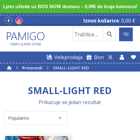
Ljeto uštede uz BOX NOW dostavu – 0,99€ do kraja kolovoza!
Iznos košarice
:
0,00
€
Veleprodaja
Bon
Proizvodi
SMALL-LIGHT RED
SMALL-LIGHT RED
Prikazuje se jedan rezultat