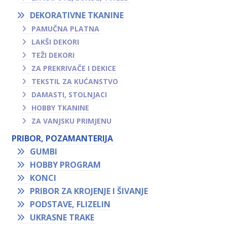
DEKORATIVNE TKANINE
PAMUČNA PLATNA
LAKŠI DEKORI
TEŽI DEKORI
ZA PREKRIVAČE I DEKICE
TEKSTIL ZA KUĆANSTVO
DAMASTI, STOLNJACI
HOBBY TKANINE
ZA VANJSKU PRIMJENU
PRIBOR, POZAMANTERIJA
GUMBI
HOBBY PROGRAM
KONCI
PRIBOR ZA KROJENJE I ŠIVANJE
PODSTAVE, FLIZELIN
UKRASNE TRAKE