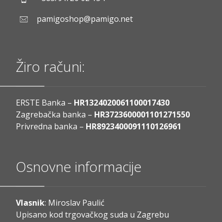
pamigoshop@pamigo.net
Žiro računi:
ERSTE Banka –
HR1324020061100017430
Zagrebačka banka –
HR3723600001101271550
Privredna banka –
HR8923400091110126961
Osnovne informacije
Vlasnik
: Miroslav Paulić
Upisano kod trgovačkog suda u Zagrebu