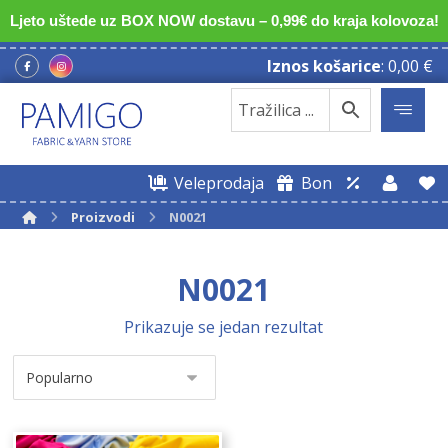
Ljeto uštede uz BOX NOW dostavu – 0,99€ do kraja kolovoza!
Iznos košarice
:
0,00
€
Veleprodaja
Bon
Proizvodi
N0021
N0021
Prikazuje se jedan rezultat