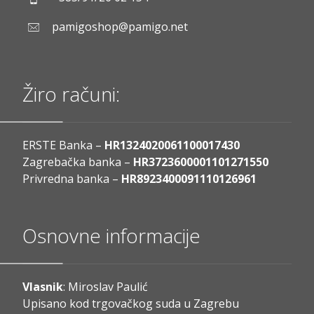
pamigoshop@pamigo.net
Žiro računi:
ERSTE Banka –
HR1324020061100017430
Zagrebačka banka –
HR3723600001101271550
Privredna banka –
HR8923400091110126961
Osnovne informacije
Vlasnik
: Miroslav Paulić
Upisano kod trgovačkog suda u Zagrebu