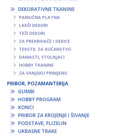
DEKORATIVNE TKANINE
PAMUČNA PLATNA
LAKŠI DEKORI
TEŽI DEKORI
ZA PREKRIVAČE I DEKICE
TEKSTIL ZA KUĆANSTVO
DAMASTI, STOLNJACI
HOBBY TKANINE
ZA VANJSKU PRIMJENU
PRIBOR, POZAMANTERIJA
GUMBI
HOBBY PROGRAM
KONCI
PRIBOR ZA KROJENJE I ŠIVANJE
PODSTAVE, FLIZELIN
UKRASNE TRAKE