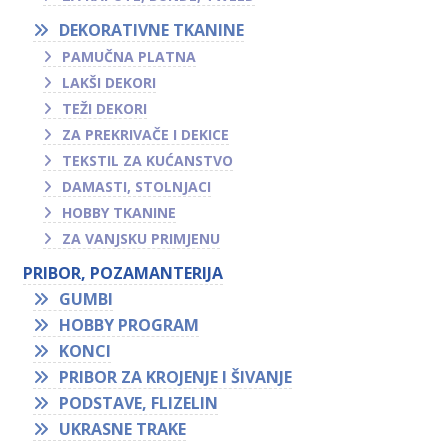
DEKORATIVNE TKANINE
PAMUČNA PLATNA
LAKŠI DEKORI
TEŽI DEKORI
ZA PREKRIVAČE I DEKICE
TEKSTIL ZA KUĆANSTVO
DAMASTI, STOLNJACI
HOBBY TKANINE
ZA VANJSKU PRIMJENU
PRIBOR, POZAMANTERIJA
GUMBI
HOBBY PROGRAM
KONCI
PRIBOR ZA KROJENJE I ŠIVANJE
PODSTAVE, FLIZELIN
UKRASNE TRAKE