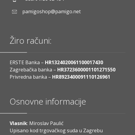
pamigoshop@pamigo.net
Žiro računi:
ERSTE Banka –
HR1324020061100017430
Zagrebačka banka –
HR3723600001101271550
Privredna banka –
HR8923400091110126961
Osnovne informacije
Vlasnik
: Miroslav Paulić
Upisano kod trgovačkog suda u Zagrebu