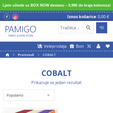
Ljeto uštede uz BOX NOW dostavu – 0,99€ do kraja kolovoza!
Iznos košarice
:
0,00
€
Veleprodaja
Bon
Proizvodi
COBALT
COBALT
Prikazuje se jedan rezultat