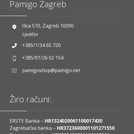
Pamigo Zagreb
Ilica 510, Zagreb 10090
Sjedište
+385/1/34 65 720
+385/91/26 02 154
pamigoshop@pamigo.net
Žiro računi:
ERSTE Banka –
HR1324020061100017430
Zagrebačka banka –
HR3723600001101271550