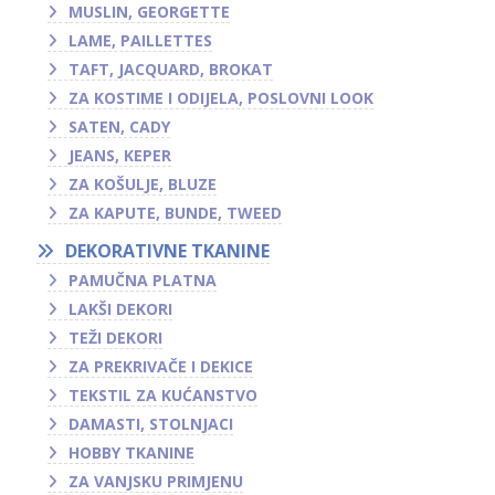
MUSLIN, GEORGETTE
LAME, PAILLETTES
TAFT, JACQUARD, BROKAT
ZA KOSTIME I ODIJELA, POSLOVNI LOOK
SATEN, CADY
JEANS, KEPER
ZA KOŠULJE, BLUZE
ZA KAPUTE, BUNDE, TWEED
DEKORATIVNE TKANINE
PAMUČNA PLATNA
LAKŠI DEKORI
TEŽI DEKORI
ZA PREKRIVAČE I DEKICE
TEKSTIL ZA KUĆANSTVO
DAMASTI, STOLNJACI
HOBBY TKANINE
ZA VANJSKU PRIMJENU