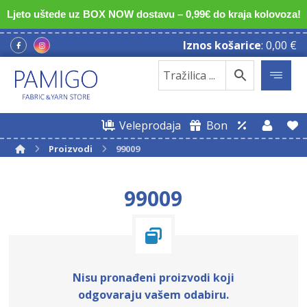
Ljeto uštede uz BOX NOW dostavu – 0,99€ do kraja kolovoza!
Iznos košarice
:
0,00
€
Veleprodaja
Bon
Proizvodi
99009
99009
Nisu pronađeni proizvodi koji
odgovaraju vašem odabiru.