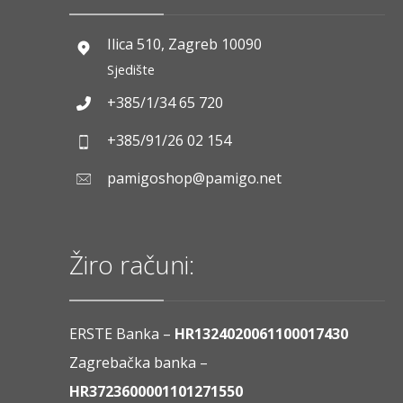
Ilica 510, Zagreb 10090
Sjedište
+385/1/34 65 720
+385/91/26 02 154
pamigoshop@pamigo.net
Žiro računi:
ERSTE Banka –
HR1324020061100017430
Zagrebačka banka –
HR3723600001101271550