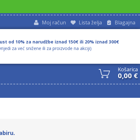
Moj račun
Lista želja
Blagajna
ust od 10% za narudžbe iznad 150€ ili 20% iznad 300€
vrijedi za već snižene ili za proizvode na akciji)
Košarica
0,00
€
abiru.