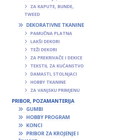
ZA KAPUTE, BUNDE,
TWEED
DEKORATIVNE TKANINE
PAMUČNA PLATNA
LAKŠI DEKORI
TEŽI DEKORI
ZA PREKRIVAČE I DEKICE
TEKSTIL ZA KUĆANSTVO
DAMASTI, STOLNJACI
HOBBY TKANINE
ZA VANJSKU PRIMJENU
PRIBOR, POZAMANTERIJA
GUMBI
HOBBY PROGRAM
KONCI
PRIBOR ZA KROJENJE I