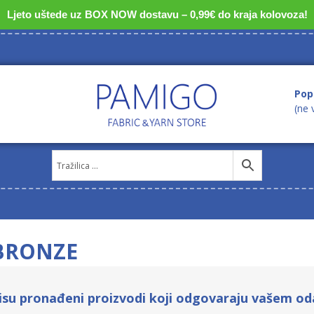
Ljeto uštede uz BOX NOW dostavu – 0,99€ do kraja kolovoza!
Pop
(ne 
-BRONZE
isu pronađeni proizvodi koji odgovaraju vašem od