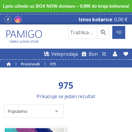
Ljeto uštede uz BOX NOW dostavu – 0,99€ do kraja kolovoza!
Iznos košarice
:
0,00
€
Veleprodaja
Bon
Proizvodi
975
975
Prikazuje se jedan rezultat