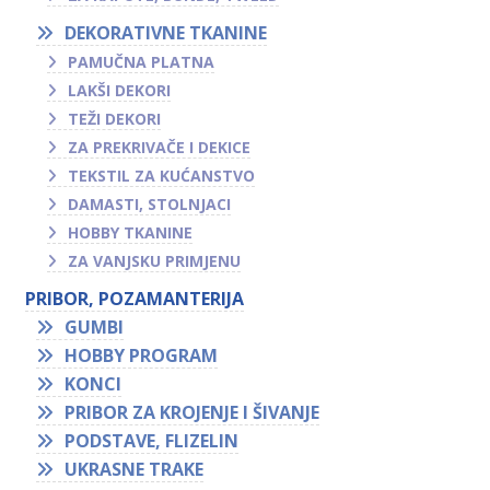
DEKORATIVNE TKANINE
PAMUČNA PLATNA
LAKŠI DEKORI
TEŽI DEKORI
ZA PREKRIVAČE I DEKICE
TEKSTIL ZA KUĆANSTVO
DAMASTI, STOLNJACI
HOBBY TKANINE
ZA VANJSKU PRIMJENU
PRIBOR, POZAMANTERIJA
GUMBI
HOBBY PROGRAM
KONCI
PRIBOR ZA KROJENJE I ŠIVANJE
PODSTAVE, FLIZELIN
UKRASNE TRAKE