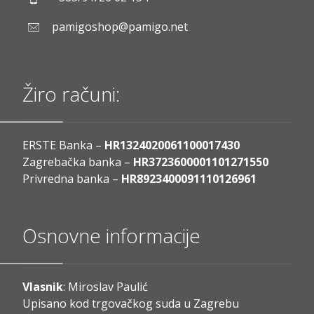
pamigoshop@pamigo.net
Žiro računi:
ERSTE Banka –
HR1324020061100017430
Zagrebačka banka –
HR3723600001101271550
Privredna banka –
HR8923400091110126961
Osnovne informacije
Vlasnik
: Miroslav Paulić
Upisano kod trgovačkog suda u Zagrebu