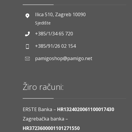
Ilica 510, Zagreb 10090
Sjedište
+385/1/34 65 720
+385/91/26 02 154
pamigoshop@pamigo.net
Žiro računi:
ERSTE Banka –
HR1324020061100017430
Zagrebačka banka –
HR3723600001101271550