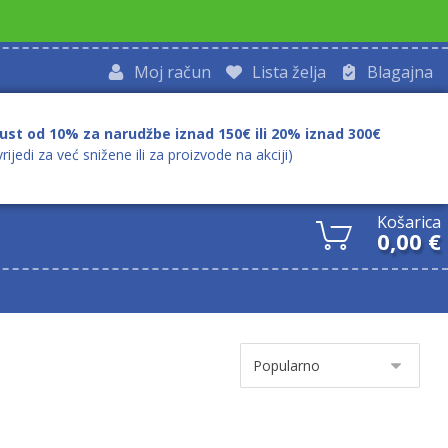
Moj račun
Lista želja
Blagajna
ust od 10% za narudžbe iznad 150€ ili 20% iznad 300€
vrijedi za već snižene ili za proizvode na akciji)
Košarica
0,00
€