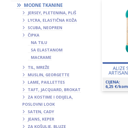
MODNE TKANINE
JERSEY, PLETENINA, PLIŠ
LYCRA, ELASTIČNA KOŽA
SCUBA, NEOPREN
ČIPKA
NA TILU
SA ELASTANOM
MACRAME
TIL, MREŽE
ALIZE
ARTISAN
MUSLIN, GEORGETTE
CIJENA:
LAME, PAILLETTES
6,25
€
/kom
TAFT, JACQUARD, BROKAT
ZA KOSTIME I ODIJELA,
POSLOVNI LOOK
SATEN, CADY
JEANS, KEPER
ZA KOŠULJE, BLUZE