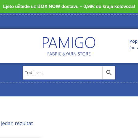
Ljeto uštede uz BOX NOW dostavu – 0,99€ do kraja kolovoza!
Pop
(ne 
 jedan rezultat