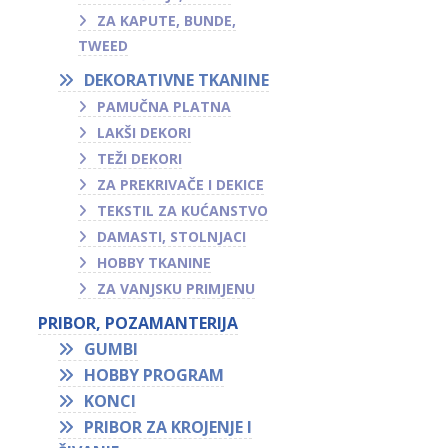
ZA KAPUTE, BUNDE,
TWEED
DEKORATIVNE TKANINE
PAMUČNA PLATNA
LAKŠI DEKORI
TEŽI DEKORI
ZA PREKRIVAČE I DEKICE
TEKSTIL ZA KUĆANSTVO
DAMASTI, STOLNJACI
HOBBY TKANINE
ZA VANJSKU PRIMJENU
PRIBOR, POZAMANTERIJA
GUMBI
HOBBY PROGRAM
KONCI
PRIBOR ZA KROJENJE I