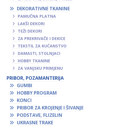
DEKORATIVNE TKANINE
PAMUČNA PLATNA
LAKŠI DEKORI
TEŽI DEKORI
ZA PREKRIVAČE I DEKICE
TEKSTIL ZA KUĆANSTVO
DAMASTI, STOLNJACI
HOBBY TKANINE
ZA VANJSKU PRIMJENU
PRIBOR, POZAMANTERIJA
GUMBI
HOBBY PROGRAM
KONCI
PRIBOR ZA KROJENJE I ŠIVANJE
PODSTAVE, FLIZELIN
UKRASNE TRAKE