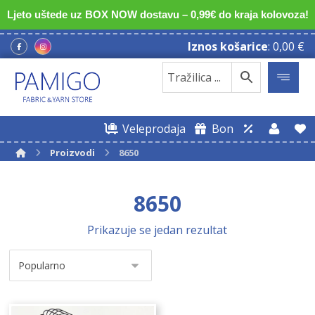
Ljeto uštede uz BOX NOW dostavu – 0,99€ do kraja kolovoza!
Iznos košarice
:
0,00
€
Veleprodaja
Bon
Proizvodi
8650
8650
Prikazuje se jedan rezultat