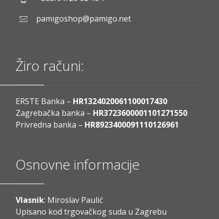
pamigoshop@pamigo.net
Žiro računi:
ERSTE Banka –
HR1324020061100017430
Zagrebačka banka –
HR3723600001101271550
Privredna banka –
HR8923400091110126961
Osnovne informacije
Vlasnik
: Miroslav Paulić
Upisano kod trgovačkog suda u Zagrebu