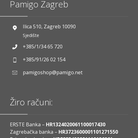
Pamigo Zagreb
Ilica 510, Zagreb 10090
Sjedište
+385/1/34 65 720
+385/91/26 02 154
pamigoshop@pamigo.net
Žiro računi:
ERSTE Banka –
HR1324020061100017430
Zagrebačka banka –
HR3723600001101271550