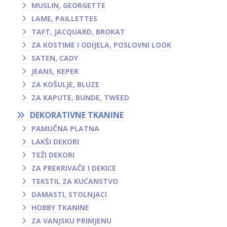
MUSLIN, GEORGETTE
LAME, PAILLETTES
TAFT, JACQUARD, BROKAT
ZA KOSTIME I ODIJELA, POSLOVNI LOOK
SATEN, CADY
JEANS, KEPER
ZA KOŠULJE, BLUZE
ZA KAPUTE, BUNDE, TWEED
DEKORATIVNE TKANINE
PAMUČNA PLATNA
LAKŠI DEKORI
TEŽI DEKORI
ZA PREKRIVAČE I DEKICE
TEKSTIL ZA KUĆANSTVO
DAMASTI, STOLNJACI
HOBBY TKANINE
ZA VANJSKU PRIMJENU