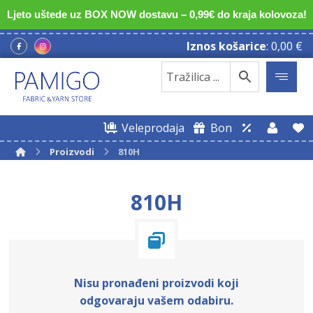
Ljeto uštede uz BOX NOW dostavu – 0,99€ do kraja kolovoza!
Iznos košarice
:
0,00
€
Veleprodaja
Bon
Proizvodi
810H
810H
Nisu pronađeni proizvodi koji
odgovaraju vašem odabiru.