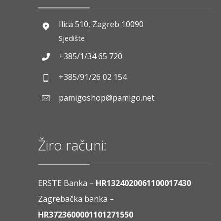
Ilica 510, Zagreb 10090
Sjedište
+385/1/34 65 720
+385/91/26 02 154
pamigoshop@pamigo.net
Žiro računi:
ERSTE Banka –
HR1324020061100017430
Zagrebačka banka –
HR3723600001101271550