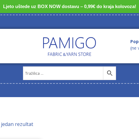
Ljeto uštede uz BOX NOW dostavu – 0,99€ do kraja kolovoza!
Pop
(ne 
 jedan rezultat