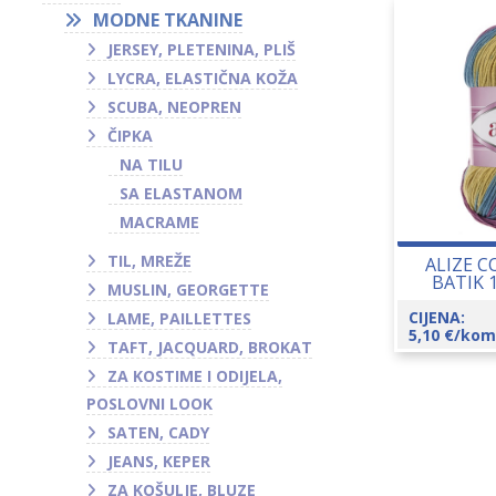
MODNE TKANINE
JERSEY, PLETENINA, PLIŠ
LYCRA, ELASTIČNA KOŽA
SCUBA, NEOPREN
ČIPKA
NA TILU
SA ELASTANOM
MACRAME
TIL, MREŽE
ALIZE 
BATIK 
MUSLIN, GEORGETTE
CIJENA:
LAME, PAILLETTES
5,10
€
/kom
TAFT, JACQUARD, BROKAT
ZA KOSTIME I ODIJELA,
POSLOVNI LOOK
SATEN, CADY
JEANS, KEPER
ZA KOŠULJE, BLUZE