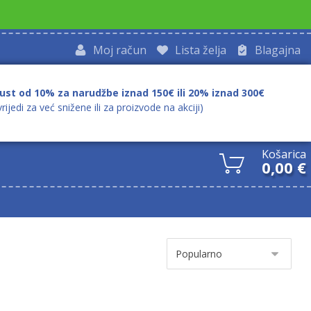
Moj račun
Lista želja
Blagajna
ust od 10% za narudžbe iznad 150€ ili 20% iznad 300€
vrijedi za već snižene ili za proizvode na akciji)
Košarica
0,00
€