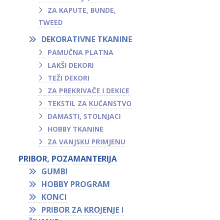
ZA KAPUTE, BUNDE,
TWEED
DEKORATIVNE TKANINE
PAMUČNA PLATNA
LAKŠI DEKORI
TEŽI DEKORI
ZA PREKRIVAČE I DEKICE
TEKSTIL ZA KUĆANSTVO
DAMASTI, STOLNJACI
HOBBY TKANINE
ZA VANJSKU PRIMJENU
PRIBOR, POZAMANTERIJA
GUMBI
HOBBY PROGRAM
KONCI
PRIBOR ZA KROJENJE I