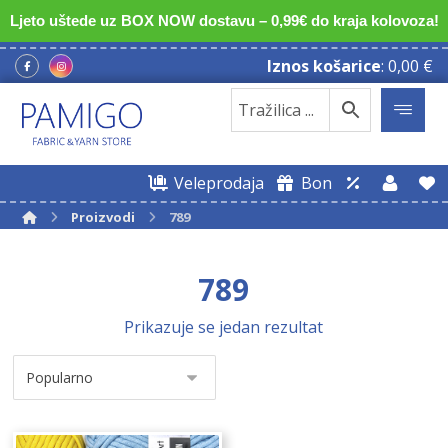
Ljeto uštede uz BOX NOW dostavu – 0,99€ do kraja kolovoza!
Iznos košarice
:
0,00
€
Veleprodaja
Bon
Proizvodi
789
789
Prikazuje se jedan rezultat