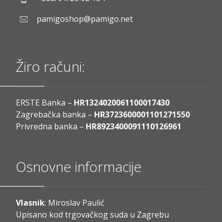
pamigoshop@pamigo.net
Žiro računi:
ERSTE Banka –
HR1324020061100017430
Zagrebačka banka –
HR3723600001101271550
Privredna banka –
HR8923400091110126961
Osnovne informacije
Vlasnik
: Miroslav Paulić
Upisano kod trgovačkog suda u Zagrebu