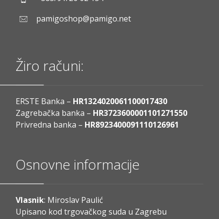
pamigoshop@pamigo.net
Žiro računi:
ERSTE Banka –
HR1324020061100017430
Zagrebačka banka –
HR3723600001101271550
Privredna banka –
HR8923400091110126961
Osnovne informacije
Vlasnik
: Miroslav Paulić
Upisano kod trgovačkog suda u Zagrebu