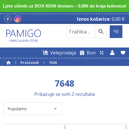
Ljeto uštede uz BOX NOW dostavu – 0,99€ do kraja kolovoza!
Iznos košarice
:
0,00
€
Veleprodaja
Bon
Proizvodi
7648
7648
Prikazuje se svih 2 rezultata