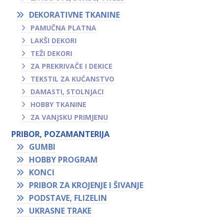
DEKORATIVNE TKANINE
PAMUČNA PLATNA
LAKŠI DEKORI
TEŽI DEKORI
ZA PREKRIVAČE I DEKICE
TEKSTIL ZA KUĆANSTVO
DAMASTI, STOLNJACI
HOBBY TKANINE
ZA VANJSKU PRIMJENU
PRIBOR, POZAMANTERIJA
GUMBI
HOBBY PROGRAM
KONCI
PRIBOR ZA KROJENJE I ŠIVANJE
PODSTAVE, FLIZELIN
UKRASNE TRAKE