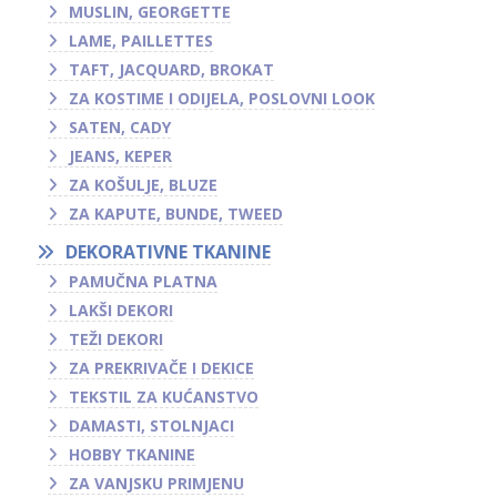
MUSLIN, GEORGETTE
LAME, PAILLETTES
TAFT, JACQUARD, BROKAT
ZA KOSTIME I ODIJELA, POSLOVNI LOOK
SATEN, CADY
JEANS, KEPER
ZA KOŠULJE, BLUZE
ZA KAPUTE, BUNDE, TWEED
DEKORATIVNE TKANINE
PAMUČNA PLATNA
LAKŠI DEKORI
TEŽI DEKORI
ZA PREKRIVAČE I DEKICE
TEKSTIL ZA KUĆANSTVO
DAMASTI, STOLNJACI
HOBBY TKANINE
ZA VANJSKU PRIMJENU