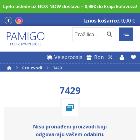
Ljeto uštede uz BOX NOW dostavu – 0,99€ do kraja kolovoza!
Iznos košarice
:
0,00
€
Veleprodaja
Bon
Proizvodi
7429
7429
Nisu pronađeni proizvodi koji
odgovaraju vašem odabiru.