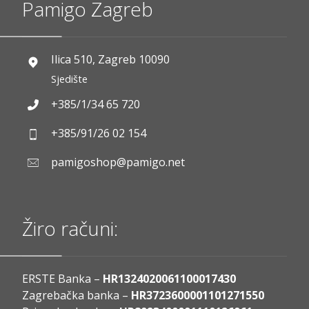
Pamigo Zagreb
Ilica 510, Zagreb 10090
Sjedište
+385/1/34 65 720
+385/91/26 02 154
pamigoshop@pamigo.net
Žiro računi:
ERSTE Banka –
HR1324020061100017430
Zagrebačka banka –
HR3723600001101271550