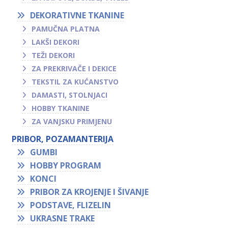
DEKORATIVNE TKANINE
PAMUČNA PLATNA
LAKŠI DEKORI
TEŽI DEKORI
ZA PREKRIVAČE I DEKICE
TEKSTIL ZA KUĆANSTVO
DAMASTI, STOLNJACI
HOBBY TKANINE
ZA VANJSKU PRIMJENU
PRIBOR, POZAMANTERIJA
GUMBI
HOBBY PROGRAM
KONCI
PRIBOR ZA KROJENJE I ŠIVANJE
PODSTAVE, FLIZELIN
UKRASNE TRAKE