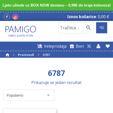
Ljeto uštede uz BOX NOW dostavu – 0,99€ do kraja kolovoza!
Iznos košarice
:
0,00
€
Veleprodaja
Bon
Proizvodi
6787
6787
Prikazuje se jedan rezultat