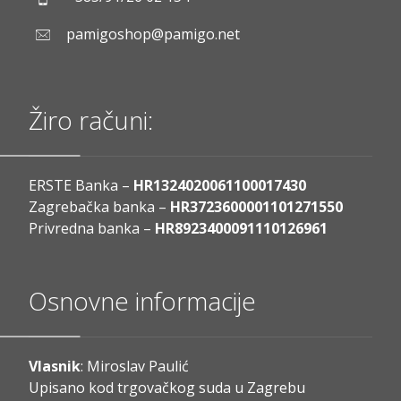
pamigoshop@pamigo.net
Žiro računi:
ERSTE Banka –
HR1324020061100017430
Zagrebačka banka –
HR3723600001101271550
Privredna banka –
HR8923400091110126961
Osnovne informacije
Vlasnik
: Miroslav Paulić
Upisano kod trgovačkog suda u Zagrebu