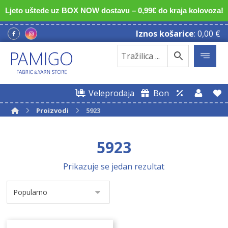
Ljeto uštede uz BOX NOW dostavu – 0,99€ do kraja kolovoza!
Iznos košarice
:
0,00
€
Veleprodaja
Bon
Proizvodi
5923
5923
Prikazuje se jedan rezultat