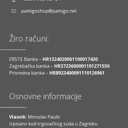
pamigoshop@pamigo.net
Žiro računi:
ERSTE Banka –
HR1324020061100017430
Zagrebačka banka –
HR3723600001101271550
Privredna banka –
HR8923400091110126961
Osnovne informacije
Vlasnik
: Miroslav Paulić
Upisano kod trgovačkog suda u Zagrebu