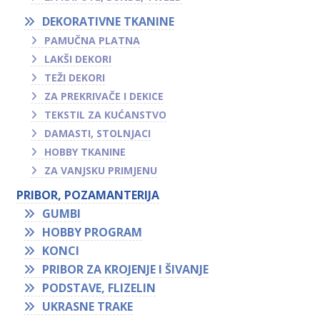
DEKORATIVNE TKANINE
PAMUČNA PLATNA
LAKŠI DEKORI
TEŽI DEKORI
ZA PREKRIVAČE I DEKICE
TEKSTIL ZA KUĆANSTVO
DAMASTI, STOLNJACI
HOBBY TKANINE
ZA VANJSKU PRIMJENU
PRIBOR, POZAMANTERIJA
GUMBI
HOBBY PROGRAM
KONCI
PRIBOR ZA KROJENJE I ŠIVANJE
PODSTAVE, FLIZELIN
UKRASNE TRAKE