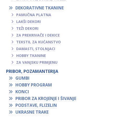
DEKORATIVNE TKANINE
PAMUČNA PLATNA
LAKŠI DEKORI
TEŽI DEKORI
ZA PREKRIVAČE I DEKICE
TEKSTIL ZA KUĆANSTVO
DAMASTI, STOLNJACI
HOBBY TKANINE
ZA VANJSKU PRIMJENU
PRIBOR, POZAMANTERIJA
GUMBI
HOBBY PROGRAM
KONCI
PRIBOR ZA KROJENJE I ŠIVANJE
PODSTAVE, FLIZELIN
UKRASNE TRAKE