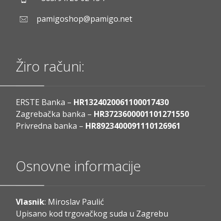
pamigoshop@pamigo.net
Žiro računi:
ERSTE Banka –
HR1324020061100017430
Zagrebačka banka –
HR3723600001101271550
Privredna banka –
HR8923400091110126961
Osnovne informacije
Vlasnik
: Miroslav Paulić
Upisano kod trgovačkog suda u Zagrebu