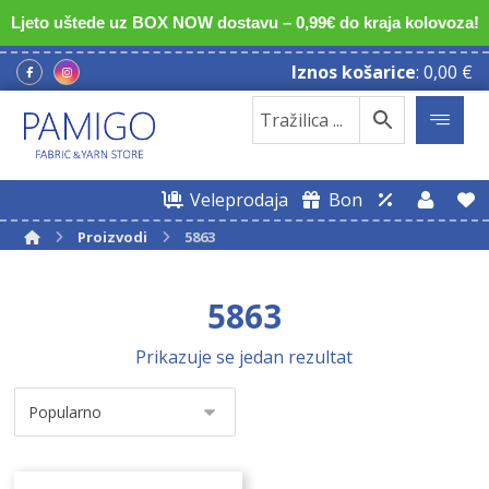
Ljeto uštede uz BOX NOW dostavu – 0,99€ do kraja kolovoza!
Iznos košarice
:
0,00
€
Veleprodaja
Bon
Proizvodi
5863
5863
Prikazuje se jedan rezultat