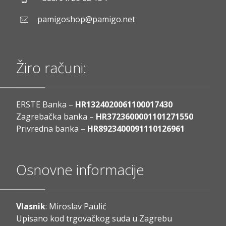
pamigoshop@pamigo.net
Žiro računi:
ERSTE Banka –
HR1324020061100017430
Zagrebačka banka –
HR3723600001101271550
Privredna banka –
HR8923400091110126961
Osnovne informacije
Vlasnik
: Miroslav Paulić
Upisano kod trgovačkog suda u Zagrebu