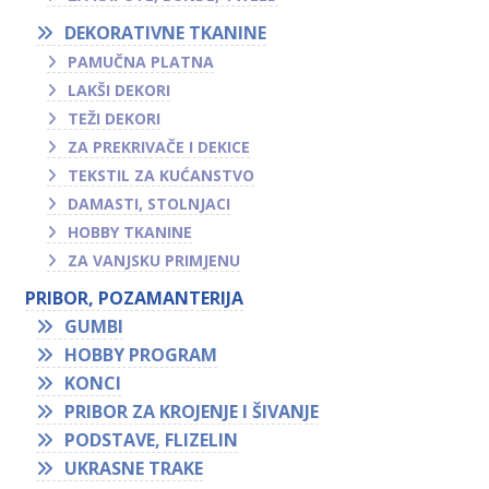
DEKORATIVNE TKANINE
PAMUČNA PLATNA
LAKŠI DEKORI
TEŽI DEKORI
ZA PREKRIVAČE I DEKICE
TEKSTIL ZA KUĆANSTVO
DAMASTI, STOLNJACI
HOBBY TKANINE
ZA VANJSKU PRIMJENU
PRIBOR, POZAMANTERIJA
GUMBI
HOBBY PROGRAM
KONCI
PRIBOR ZA KROJENJE I ŠIVANJE
PODSTAVE, FLIZELIN
UKRASNE TRAKE