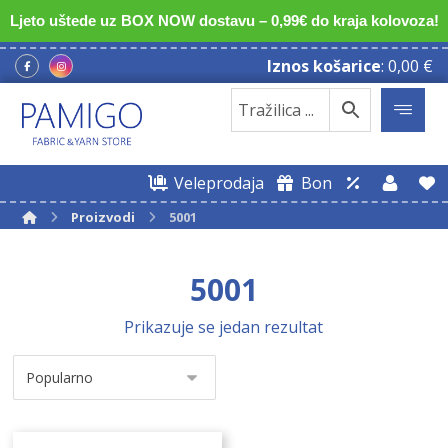
Ljeto uštede uz BOX NOW dostavu – 0,99€ do kraja kolovoza!
Iznos košarice
:
0,00
€
Veleprodaja
Bon
Proizvodi
5001
5001
Prikazuje se jedan rezultat