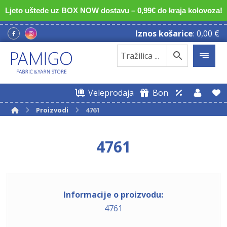
Ljeto uštede uz BOX NOW dostavu – 0,99€ do kraja kolovoza!
Iznos košarice
:
0,00
€
Veleprodaja
Bon
Proizvodi
4761
4761
Informacije o proizvodu:
4761