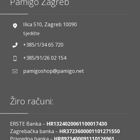
Pamigo Zagreb
Ilica 510, Zagreb 10090
Sjedište
+385/1/34 65 720
+385/91/26 02 154
pamigoshop@pamigo.net
Žiro računi:
ERSTE Banka –
HR1324020061100017430
Zagrebačka banka –
HR3723600001101271550
Privredna banka –
HR8923400091110126961