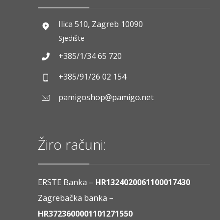
Ilica 510, Zagreb 10090
Sjedište
+385/1/34 65 720
+385/91/26 02 154
pamigoshop@pamigo.net
Žiro računi:
ERSTE Banka –
HR1324020061100017430
Zagrebačka banka –
HR3723600001101271550