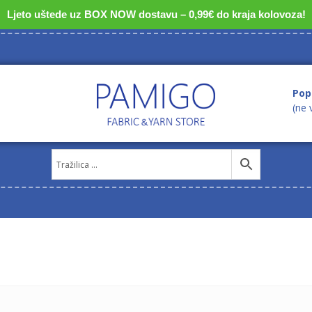
Ljeto uštede uz BOX NOW dostavu – 0,99€ do kraja kolovoza!
Pop
(ne 