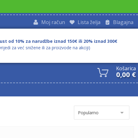
Moj račun
Lista želja
Blagajna
ust od 10% za narudžbe iznad 150€ ili 20% iznad 300€
vrijedi za već snižene ili za proizvode na akciji)
Košarica
0,00
€