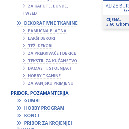
ALIZE BU
ZA KAPUTE, BUNDE,
G
TWEED
CIJENA:
DEKORATIVNE TKANINE
3,60
€
/kom
PAMUČNA PLATNA
LAKŠI DEKORI
TEŽI DEKORI
ZA PREKRIVAČE I DEKICE
TEKSTIL ZA KUĆANSTVO
DAMASTI, STOLNJACI
HOBBY TKANINE
ZA VANJSKU PRIMJENU
PRIBOR, POZAMANTERIJA
GUMBI
HOBBY PROGRAM
KONCI
PRIBOR ZA KROJENJE I