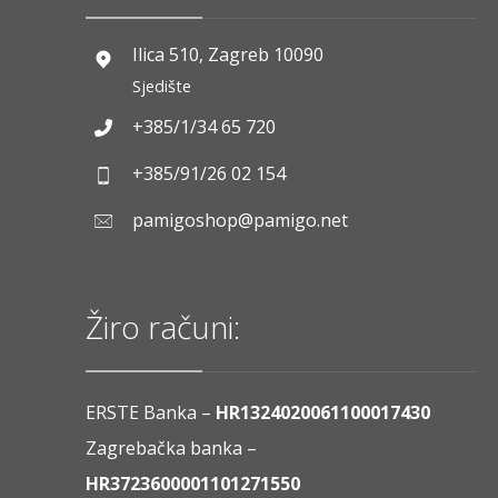
Ilica 510, Zagreb 10090
Sjedište
+385/1/34 65 720
+385/91/26 02 154
pamigoshop@pamigo.net
Žiro računi:
ERSTE Banka –
HR1324020061100017430
Zagrebačka banka –
HR3723600001101271550