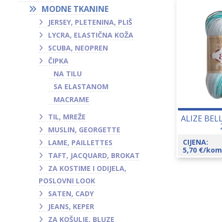
MODNE TKANINE
JERSEY, PLETENINA, PLIŠ
LYCRA, ELASTIČNA KOŽA
SCUBA, NEOPREN
ČIPKA
NA TILU
SA ELASTANOM
MACRAME
TIL, MREŽE
ALIZE BEL
MUSLIN, GEORGETTE
CIJENA:
LAME, PAILLETTES
5,70
€
/kom
TAFT, JACQUARD, BROKAT
ZA KOSTIME I ODIJELA,
POSLOVNI LOOK
SATEN, CADY
JEANS, KEPER
ZA KOŠULJE, BLUZE