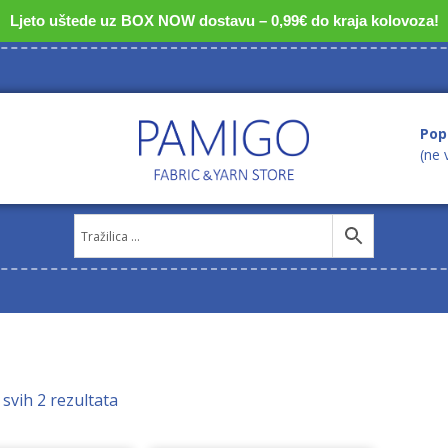
Ljeto uštede uz BOX NOW dostavu – 0,99€ do kraja kolovoza!
Pop
(ne 
 svih 2 rezultata