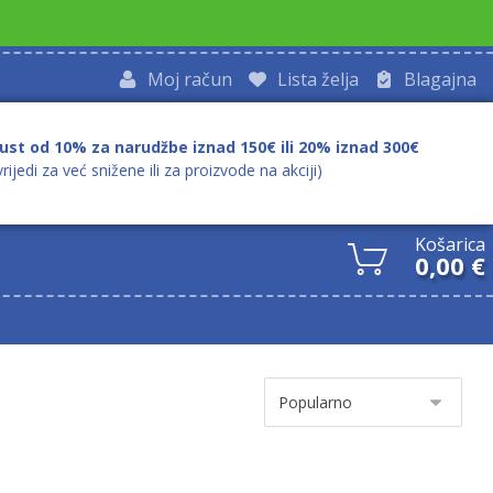
Moj račun
Lista želja
Blagajna
ust od 10% za narudžbe iznad 150€ ili 20% iznad 300€
vrijedi za već snižene ili za proizvode na akciji)
Košarica
0,00
€