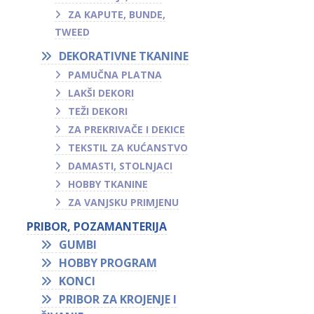
ZA KAPUTE, BUNDE,
TWEED
DEKORATIVNE TKANINE
PAMUČNA PLATNA
LAKŠI DEKORI
TEŽI DEKORI
ZA PREKRIVAČE I DEKICE
TEKSTIL ZA KUĆANSTVO
DAMASTI, STOLNJACI
HOBBY TKANINE
ZA VANJSKU PRIMJENU
PRIBOR, POZAMANTERIJA
GUMBI
HOBBY PROGRAM
KONCI
PRIBOR ZA KROJENJE I