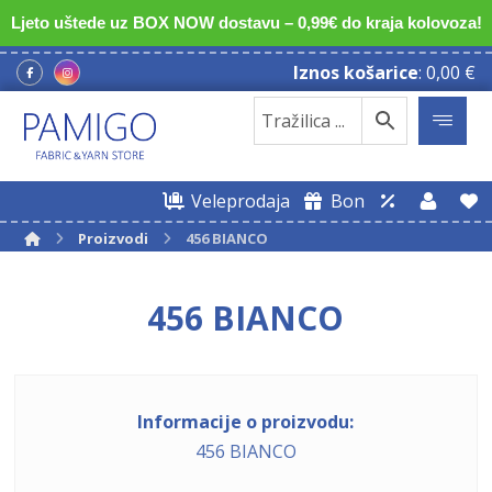
Ljeto uštede uz BOX NOW dostavu – 0,99€ do kraja kolovoza!
Iznos košarice
:
0,00
€
Veleprodaja
Bon
Proizvodi
456 BIANCO
456 BIANCO
Informacije o proizvodu:
456 BIANCO