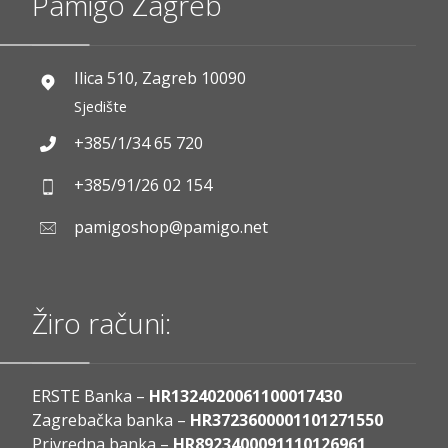
Pamigo Zagreb
Ilica 510, Zagreb 10090
Sjedište
+385/1/34 65 720
+385/91/26 02 154
pamigoshop@pamigo.net
Žiro računi:
ERSTE Banka –
HR1324020061100017430
Zagrebačka banka –
HR3723600001101271550
Privredna banka –
HR8923400091110126961