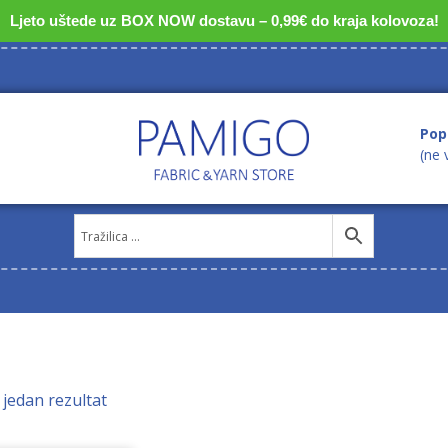
Ljeto uštede uz BOX NOW dostavu – 0,99€ do kraja kolovoza!
Pop
(ne 
 jedan rezultat