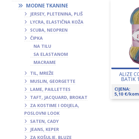
MODNE TKANINE
JERSEY, PLETENINA, PLIŠ
LYCRA, ELASTIČNA KOŽA
SCUBA, NEOPREN
ČIPKA
NA TILU
SA ELASTANOM
MACRAME
TIL, MREŽE
ALIZE 
BATIK 
MUSLIN, GEORGETTE
CIJENA:
LAME, PAILLETTES
5,10
€
/kom
TAFT, JACQUARD, BROKAT
ZA KOSTIME I ODIJELA,
POSLOVNI LOOK
SATEN, CADY
JEANS, KEPER
ZA KOŠULJE, BLUZE