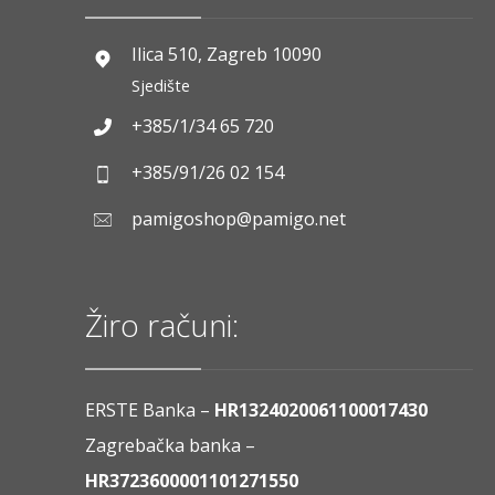
Ilica 510, Zagreb 10090
Sjedište
+385/1/34 65 720
+385/91/26 02 154
pamigoshop@pamigo.net
Žiro računi:
ERSTE Banka –
HR1324020061100017430
Zagrebačka banka –
HR3723600001101271550