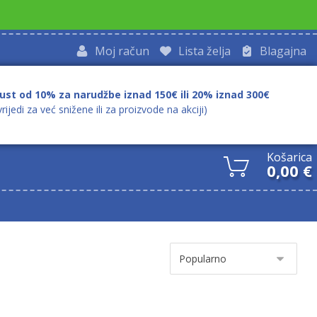
Moj račun
Lista želja
Blagajna
ust od 10% za narudžbe iznad 150€ ili 20% iznad 300€
vrijedi za već snižene ili za proizvode na akciji)
Košarica
0,00
€