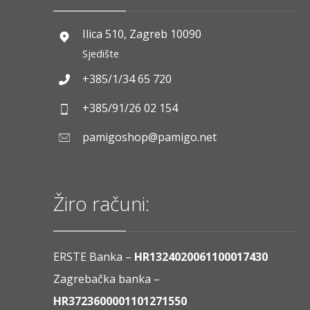
Ilica 510, Zagreb 10090
Sjedište
+385/1/34 65 720
+385/91/26 02 154
pamigoshop@pamigo.net
Žiro računi:
ERSTE Banka –
HR1324020061100017430
Zagrebačka banka –
HR3723600001101271550