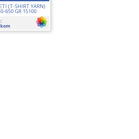
TI (T-SHIRT YARN)
50-650 GR 15100
:
/kom