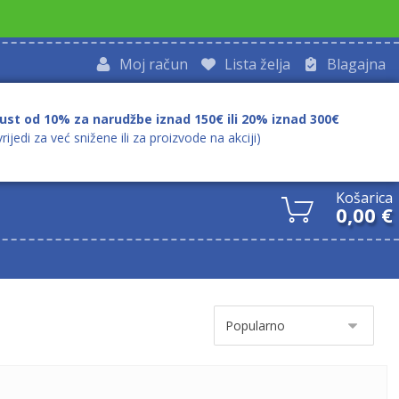
Moj račun
Lista želja
Blagajna
ust od 10% za narudžbe iznad 150€ ili 20% iznad 300€
vrijedi za već snižene ili za proizvode na akciji)
Košarica
0,00
€