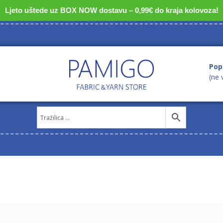
Ljeto uštede uz BOX NOW dostavu – 0,99€ do kraja kolovoza!
Pop
(ne 