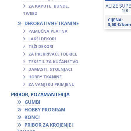
ALIZE SUP
ZA KAPUTE, BUNDE,
100
TWEED
CIJENA:
DEKORATIVNE TKANINE
3,60
€
/kom
PAMUČNA PLATNA
LAKŠI DEKORI
TEŽI DEKORI
ZA PREKRIVAČE I DEKICE
TEKSTIL ZA KUĆANSTVO
DAMASTI, STOLNJACI
HOBBY TKANINE
ZA VANJSKU PRIMJENU
PRIBOR, POZAMANTERIJA
GUMBI
HOBBY PROGRAM
KONCI
PRIBOR ZA KROJENJE I