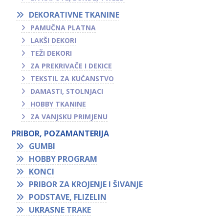
DEKORATIVNE TKANINE
PAMUČNA PLATNA
LAKŠI DEKORI
TEŽI DEKORI
ZA PREKRIVAČE I DEKICE
TEKSTIL ZA KUĆANSTVO
DAMASTI, STOLNJACI
HOBBY TKANINE
ZA VANJSKU PRIMJENU
PRIBOR, POZAMANTERIJA
GUMBI
HOBBY PROGRAM
KONCI
PRIBOR ZA KROJENJE I ŠIVANJE
PODSTAVE, FLIZELIN
UKRASNE TRAKE