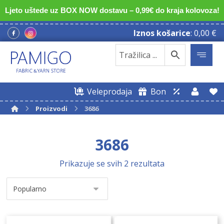
Ljeto uštede uz BOX NOW dostavu – 0,99€ do kraja kolovoza!
Iznos košarice
:
0,00
€
Veleprodaja
Bon
Proizvodi
3686
3686
Prikazuje se svih 2 rezultata