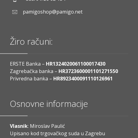
pamigoshop@pamigo.net
Žiro računi:
ERSTE Banka –
HR1324020061100017430
Zagrebačka banka –
HR3723600001101271550
Privredna banka –
HR8923400091110126961
Osnovne informacije
Vlasnik
: Miroslav Paulić
Upisano kod trgovačkog suda u Zagrebu