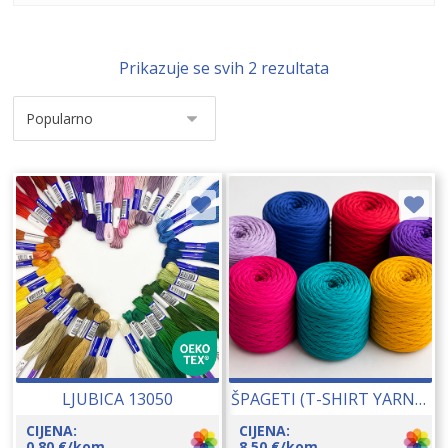
Prikazuje se svih 2 rezultata
LJUBICA 13050
ŠPAGETI (T-SHIRT YARN) 550-650 GR 15100
CIJENA:
CIJENA:
0,80
€
/kom
8,50
€
/kom