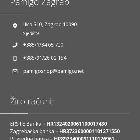
Pamigo Zagreb
Ilica 510, Zagreb 10090
Sjedište
+385/1/34 65 720
+385/91/26 02 154
pamigoshop@pamigo.net
Žiro računi:
ERSTE Banka –
HR1324020061100017430
Zagrebačka banka –
HR3723600001101271550
Privredna banka –
HR8923400091110126961