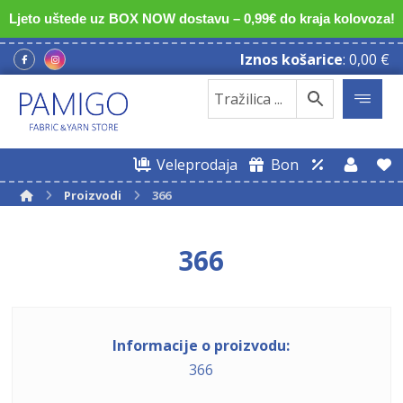
Ljeto uštede uz BOX NOW dostavu – 0,99€ do kraja kolovoza!
Iznos košarice
:
0,00
€
Veleprodaja
Bon
Proizvodi
366
366
Informacije o proizvodu:
366