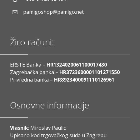
pamigoshop@pamigo.net
Žiro računi:
ERSTE Banka –
HR1324020061100017430
Zagrebačka banka –
HR3723600001101271550
Privredna banka –
HR8923400091110126961
Osnovne informacije
Vlasnik
: Miroslav Paulić
Upisano kod trgovačkog suda u Zagrebu