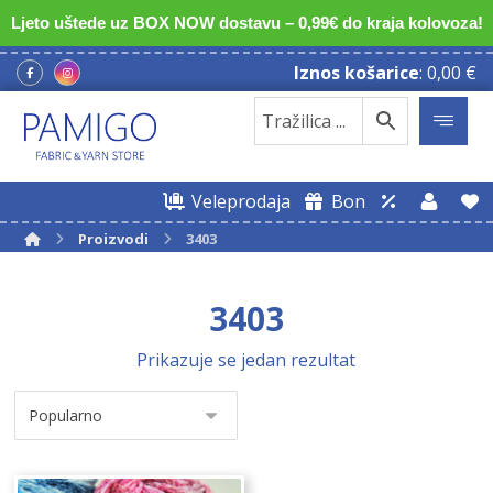
Ljeto uštede uz BOX NOW dostavu – 0,99€ do kraja kolovoza!
Iznos košarice
:
0,00
€
Veleprodaja
Bon
Proizvodi
3403
3403
Prikazuje se jedan rezultat