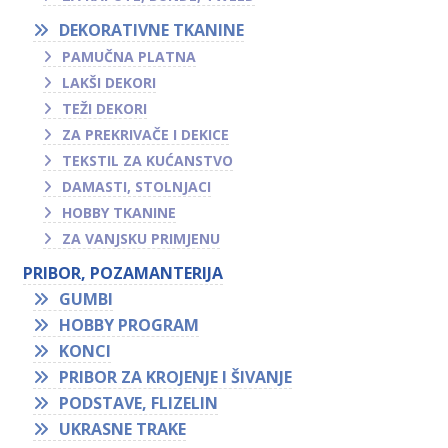
DEKORATIVNE TKANINE
PAMUČNA PLATNA
LAKŠI DEKORI
TEŽI DEKORI
ZA PREKRIVAČE I DEKICE
TEKSTIL ZA KUĆANSTVO
DAMASTI, STOLNJACI
HOBBY TKANINE
ZA VANJSKU PRIMJENU
PRIBOR, POZAMANTERIJA
GUMBI
HOBBY PROGRAM
KONCI
PRIBOR ZA KROJENJE I ŠIVANJE
PODSTAVE, FLIZELIN
UKRASNE TRAKE