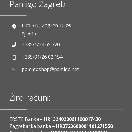
Pamigo Zagreb
Ilica 510, Zagreb 10090
Sjedište
+385/1/34 65 720
+385/91/26 02 154
pamigoshop@pamigo.net
Žiro računi:
ERSTE Banka –
HR1324020061100017430
Zagrebačka banka –
HR3723600001101271550