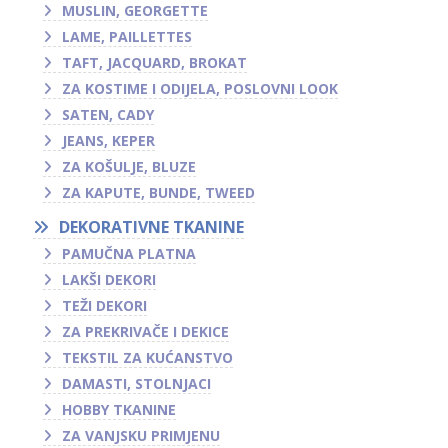
MUSLIN, GEORGETTE
LAME, PAILLETTES
TAFT, JACQUARD, BROKAT
ZA KOSTIME I ODIJELA, POSLOVNI LOOK
SATEN, CADY
JEANS, KEPER
ZA KOŠULJE, BLUZE
ZA KAPUTE, BUNDE, TWEED
DEKORATIVNE TKANINE
PAMUČNA PLATNA
LAKŠI DEKORI
TEŽI DEKORI
ZA PREKRIVAČE I DEKICE
TEKSTIL ZA KUĆANSTVO
DAMASTI, STOLNJACI
HOBBY TKANINE
ZA VANJSKU PRIMJENU