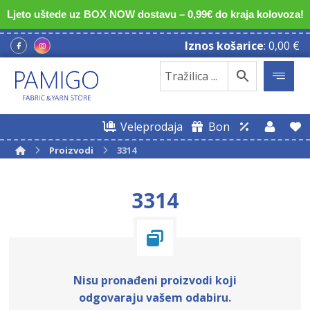
Ljeto uštede uz BOX NOW dostavu – 0,99€ do kraja kolovoza!
Iznos košarice
:
0,00
€
Veleprodaja
Bon
Proizvodi
3314
3314
Nisu pronađeni proizvodi koji
odgovaraju vašem odabiru.