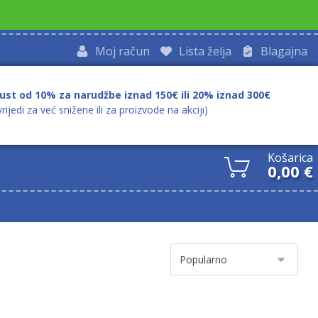
Moj račun
Lista želja
Blagajna
ust od 10% za narudžbe iznad 150€ ili 20% iznad 300€
vrijedi za već snižene ili za proizvode na akciji)
Košarica
0,00
€