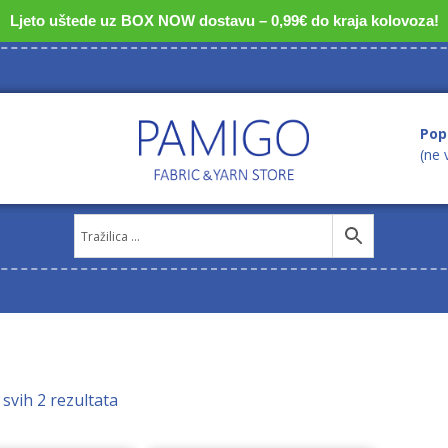
Ljeto uštede uz BOX NOW dostavu – 0,99€ do kraja kolovoza!
Pop
(ne 
 svih 2 rezultata