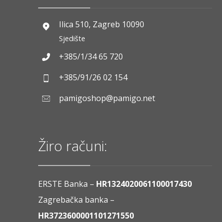
Ilica 510, Zagreb 10090
Sjedište
+385/1/34 65 720
+385/91/26 02 154
pamigoshop@pamigo.net
Žiro računi:
ERSTE Banka –
HR1324020061100017430
Zagrebačka banka –
HR3723600001101271550