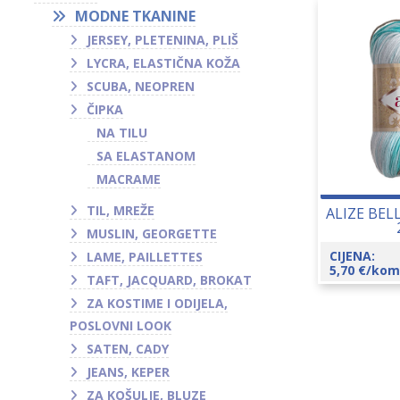
MODNE TKANINE
JERSEY, PLETENINA, PLIŠ
LYCRA, ELASTIČNA KOŽA
SCUBA, NEOPREN
ČIPKA
NA TILU
SA ELASTANOM
MACRAME
TIL, MREŽE
ALIZE BEL
MUSLIN, GEORGETTE
CIJENA:
LAME, PAILLETTES
5,70
€
/kom
TAFT, JACQUARD, BROKAT
ZA KOSTIME I ODIJELA,
POSLOVNI LOOK
SATEN, CADY
JEANS, KEPER
ZA KOŠULJE, BLUZE