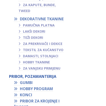
ZA KAPUTE, BUNDE,
TWEED
DEKORATIVNE TKANINE
PAMUČNA PLATNA
LAKŠI DEKORI
TEŽI DEKORI
ZA PREKRIVAČE I DEKICE
TEKSTIL ZA KUĆANSTVO
DAMASTI, STOLNJACI
HOBBY TKANINE
ZA VANJSKU PRIMJENU
PRIBOR, POZAMANTERIJA
GUMBI
HOBBY PROGRAM
KONCI
PRIBOR ZA KROJENJE I