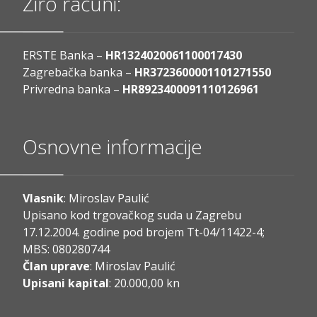
Žiro računi:
ERSTE Banka –
HR1324020061100017430
Zagrebačka banka –
HR3723600001101271550
Privredna banka –
HR8923400091110126961
Osnovne informacije
Vlasnik
: Miroslav Paulić
Upisano kod trgovačkog suda u Zagrebu
17.12.2004. godine pod brojem Tt-04/11422-4;
MBS: 080280744
Član uprave
: Miroslav Paulić
Upisani kapital
: 20.000,00 kn