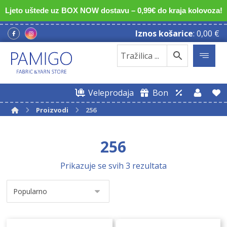
Ljeto uštede uz BOX NOW dostavu – 0,99€ do kraja kolovoza!
Iznos košarice
:
0,00
€
Veleprodaja
Bon
Proizvodi
256
256
Prikazuje se svih 3 rezultata