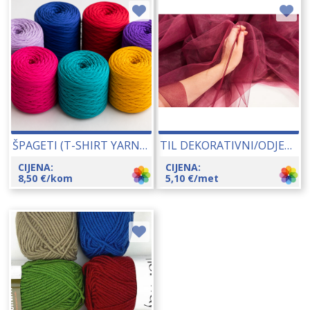
ŠPAGETI (T-SHIRT YARN) 550-650 GR 15100
TIL DEKORATIVNI/ODJEVNI 275-300 CM 12111
CIJENA:
CIJENA:
8,50
€
/kom
5,10
€
/met