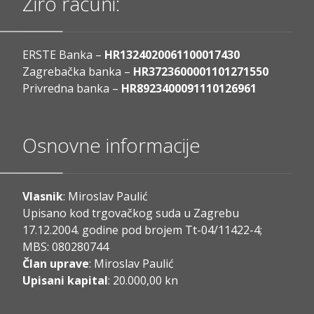
Žiro računi:
ERSTE Banka –
HR1324020061100017430
Zagrebačka banka –
HR3723600001101271550
Privredna banka –
HR8923400091110126961
Osnovne informacije
Vlasnik
: Miroslav Paulić
Upisano kod trgovačkog suda u Zagrebu
17.12.2004. godine pod brojem Tt-04/11422-4;
MBS: 080280744
Član uprave
: Miroslav Paulić
Upisani kapital
: 20.000,00 kn