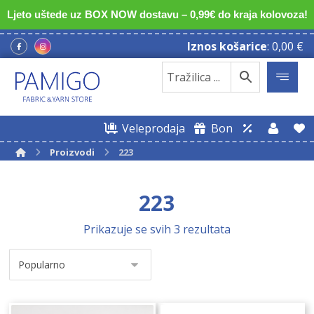
Ljeto uštede uz BOX NOW dostavu – 0,99€ do kraja kolovoza!
Iznos košarice
:
0,00
€
Veleprodaja
Bon
Proizvodi
223
223
Prikazuje se svih 3 rezultata