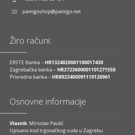
pamigoshop@pamigo.net
Žiro računi:
ERSTE Banka –
HR1324020061100017430
Zagrebačka banka –
HR3723600001101271550
Privredna banka –
HR8923400091110126961
Osnovne informacije
Vlasnik
: Miroslav Paulić
Upisano kod trgovačkog suda u Zagrebu