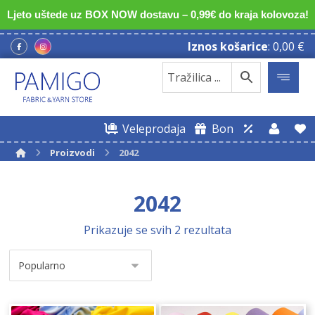
Ljeto uštede uz BOX NOW dostavu – 0,99€ do kraja kolovoza!
Iznos košarice
:
0,00
€
Veleprodaja
Bon
Proizvodi
2042
2042
Prikazuje se svih 2 rezultata