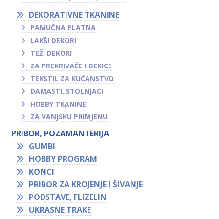
DEKORATIVNE TKANINE
PAMUČNA PLATNA
LAKŠI DEKORI
TEŽI DEKORI
ZA PREKRIVAČE I DEKICE
TEKSTIL ZA KUĆANSTVO
DAMASTI, STOLNJACI
HOBBY TKANINE
ZA VANJSKU PRIMJENU
PRIBOR, POZAMANTERIJA
GUMBI
HOBBY PROGRAM
KONCI
PRIBOR ZA KROJENJE I ŠIVANJE
PODSTAVE, FLIZELIN
UKRASNE TRAKE