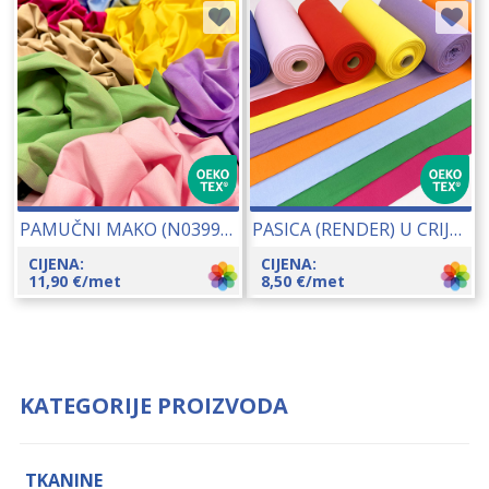
PAMUČNI MAKO (N03999) 150 CM 21037
PASICA (RENDER) U CRIJEVU 70 CM (PROMJER 35CM) 21056
CIJENA:
CIJENA:
11,90
€
/met
8,50
€
/met
KATEGORIJE PROIZVODA
TKANINE