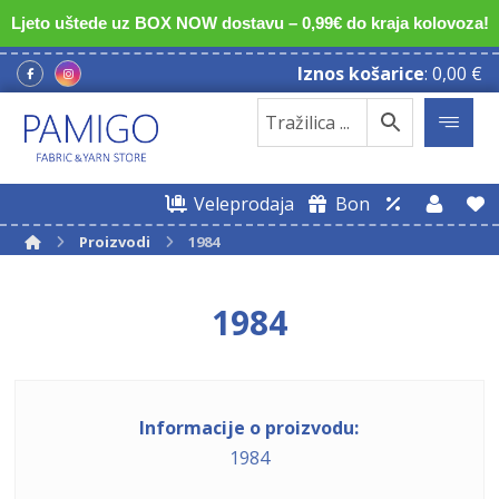
Ljeto uštede uz BOX NOW dostavu – 0,99€ do kraja kolovoza!
Iznos košarice
:
0,00
€
Veleprodaja
Bon
Proizvodi
1984
1984
Informacije o proizvodu:
1984