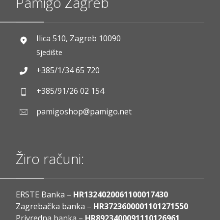
Pamigo Zagreb
Ilica 510, Zagreb 10090
Sjedište
+385/1/34 65 720
+385/91/26 02 154
pamigoshop@pamigo.net
Žiro računi:
ERSTE Banka –
HR1324020061100017430
Zagrebačka banka –
HR3723600001101271550
Privredna banka –
HR8923400091110126961