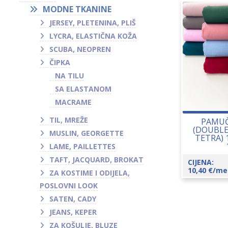
MODNE TKANINE
JERSEY, PLETENINA, PLIŠ
LYCRA, ELASTIČNA KOŽA
SCUBA, NEOPREN
ČIPKA
NA TILU
SA ELASTANOM
MACRAME
TIL, MREŽE
PAMUČ
(DOUBLE
MUSLIN, GEORGETTE
TETRA) 
LAME, PAILLETTES
TAFT, JACQUARD, BROKAT
CIJENA:
10,40
€
/me
ZA KOSTIME I ODIJELA,
POSLOVNI LOOK
SATEN, CADY
JEANS, KEPER
ZA KOŠULJE, BLUZE