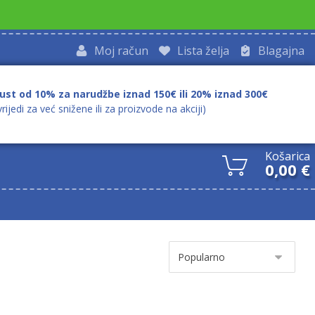
Moj račun
Lista želja
Blagajna
ust od 10% za narudžbe iznad 150€ ili 20% iznad 300€
vrijedi za već snižene ili za proizvode na akciji)
Košarica
0,00
€