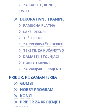
ZA KAPUTE, BUNDE,
TWEED
DEKORATIVNE TKANINE
PAMUČNA PLATNA
LAKŠI DEKORI
TEŽI DEKORI
ZA PREKRIVAČE I DEKICE
TEKSTIL ZA KUĆANSTVO
DAMASTI, STOLNJACI
HOBBY TKANINE
ZA VANJSKU PRIMJENU
PRIBOR, POZAMANTERIJA
GUMBI
HOBBY PROGRAM
KONCI
PRIBOR ZA KROJENJE I