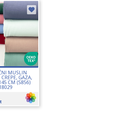
NI MUSLIN
 CREPE, GAZA,
145 CM (S856)
18029
t