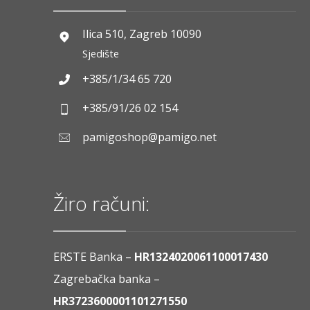
Ilica 510, Zagreb 10090
Sjedište
+385/1/34 65 720
+385/91/26 02 154
pamigoshop@pamigo.net
Žiro računi:
ERSTE Banka –
HR1324020061100017430
Zagrebačka banka –
HR3723600001101271550