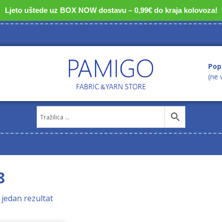
Ljeto uštede uz BOX NOW dostavu – 0,99€ do kraja kolovoza!
Pop
(ne 
8
 jedan rezultat