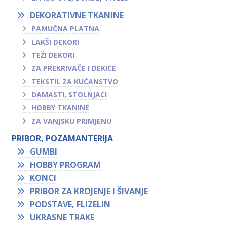
DEKORATIVNE TKANINE
PAMUČNA PLATNA
LAKŠI DEKORI
TEŽI DEKORI
ZA PREKRIVAČE I DEKICE
TEKSTIL ZA KUĆANSTVO
DAMASTI, STOLNJACI
HOBBY TKANINE
ZA VANJSKU PRIMJENU
PRIBOR, POZAMANTERIJA
GUMBI
HOBBY PROGRAM
KONCI
PRIBOR ZA KROJENJE I ŠIVANJE
PODSTAVE, FLIZELIN
UKRASNE TRAKE