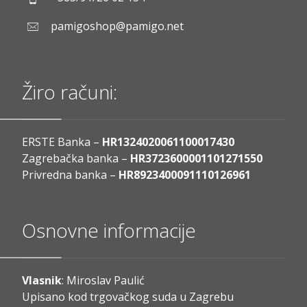
pamigoshop@pamigo.net
Žiro računi:
ERSTE Banka –
HR1324020061100017430
Zagrebačka banka –
HR3723600001101271550
Privredna banka –
HR8923400091110126961
Osnovne informacije
Vlasnik
: Miroslav Paulić
Upisano kod trgovačkog suda u Zagrebu