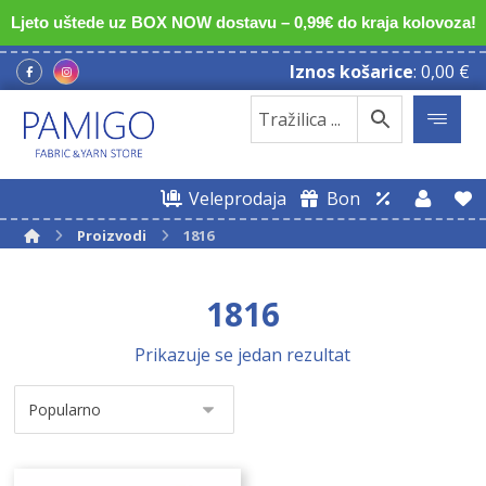
Ljeto uštede uz BOX NOW dostavu – 0,99€ do kraja kolovoza!
Iznos košarice
:
0,00
€
Veleprodaja
Bon
Proizvodi
1816
1816
Prikazuje se jedan rezultat