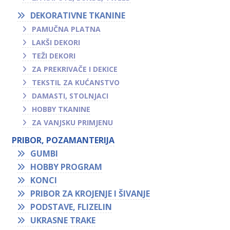
DEKORATIVNE TKANINE
PAMUČNA PLATNA
LAKŠI DEKORI
TEŽI DEKORI
ZA PREKRIVAČE I DEKICE
TEKSTIL ZA KUĆANSTVO
DAMASTI, STOLNJACI
HOBBY TKANINE
ZA VANJSKU PRIMJENU
PRIBOR, POZAMANTERIJA
GUMBI
HOBBY PROGRAM
KONCI
PRIBOR ZA KROJENJE I ŠIVANJE
PODSTAVE, FLIZELIN
UKRASNE TRAKE