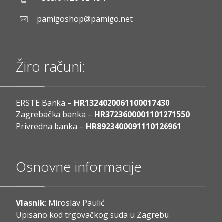
pamigoshop@pamigo.net
Žiro računi:
ERSTE Banka –
HR1324020061100017430
Zagrebačka banka –
HR3723600001101271550
Privredna banka –
HR8923400091110126961
Osnovne informacije
Vlasnik
: Miroslav Paulić
Upisano kod trgovačkog suda u Zagrebu