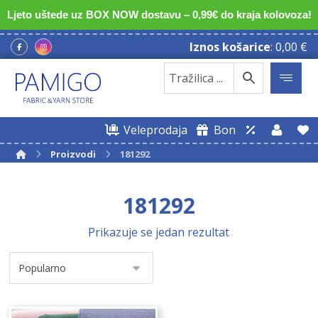
Ljeto uštede uz BOX NOW dostavu – 0,99€ do kraja kolovoza!
Iznos košarice
:
0,00
€
Veleprodaja
Bon
Proizvodi
181292
181292
Prikazuje se jedan rezultat