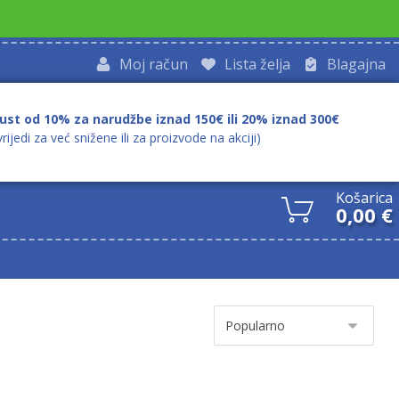
Moj račun
Lista želja
Blagajna
ust od 10% za narudžbe iznad 150€ ili 20% iznad 300€
vrijedi za već snižene ili za proizvode na akciji)
Košarica
0,00
€