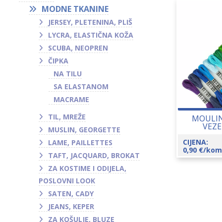
MODNE TKANINE
JERSEY, PLETENINA, PLIŠ
LYCRA, ELASTIČNA KOŽA
SCUBA, NEOPREN
ČIPKA
NA TILU
SA ELASTANOM
MACRAME
TIL, MREŽE
MOULIN
VEZE
MUSLIN, GEORGETTE
CIJENA:
LAME, PAILLETTES
0,90
€
/kom
TAFT, JACQUARD, BROKAT
ZA KOSTIME I ODIJELA,
POSLOVNI LOOK
SATEN, CADY
JEANS, KEPER
ZA KOŠULJE, BLUZE