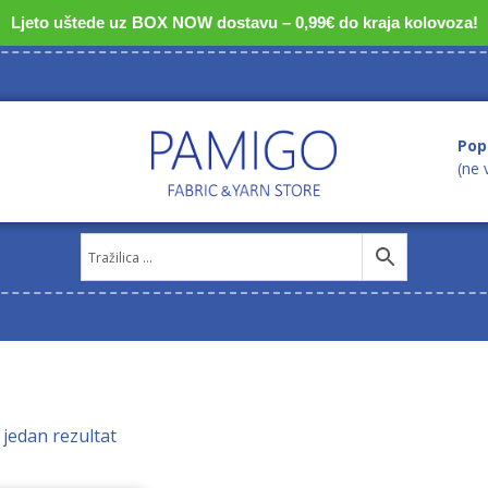
Ljeto uštede uz BOX NOW dostavu – 0,99€ do kraja kolovoza!
Pop
(ne 
 jedan rezultat