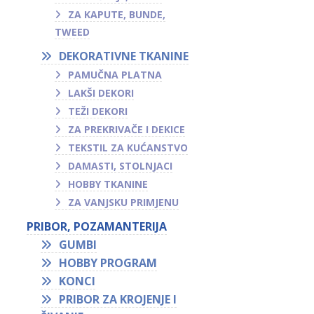
ZA KAPUTE, BUNDE,
TWEED
DEKORATIVNE TKANINE
PAMUČNA PLATNA
LAKŠI DEKORI
TEŽI DEKORI
ZA PREKRIVAČE I DEKICE
TEKSTIL ZA KUĆANSTVO
DAMASTI, STOLNJACI
HOBBY TKANINE
ZA VANJSKU PRIMJENU
PRIBOR, POZAMANTERIJA
GUMBI
HOBBY PROGRAM
KONCI
PRIBOR ZA KROJENJE I