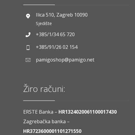
Ilica 510, Zagreb 10090
Sjedište
+385/1/34 65 720
+385/91/26 02 154
pamigoshop@pamigo.net
Žiro računi:
ERSTE Banka –
HR1324020061100017430
Zagrebačka banka –
HR3723600001101271550